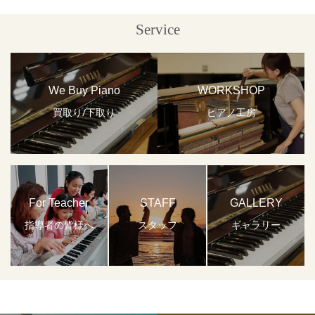
Service
We Buy Piano
WORKSHOP
買取り/下取り
ピアノ工房
For Teacher
STAFF
GALLERY
指導者の皆様へ
スタッフ
ギャラリー