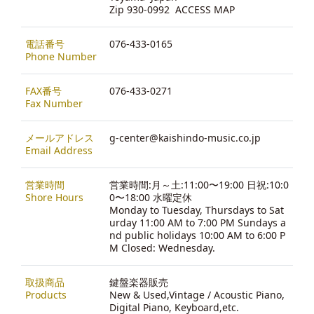
Zip 930-0992
ACCESS MAP
電話番号
076-433-0165
Phone Number
FAX番号
076-433-0271
Fax Number
メールアドレス
g-center@kaishindo-music.co.jp
Email Address
営業時間
営業時間:月～土:11:00〜19:00 日祝:10:0
Shore Hours
0〜18:00 水曜定休
Monday to Tuesday, Thursdays to Sat
urday 11:00 AM to 7:00 PM Sundays a
nd public holidays 10:00 AM to 6:00 P
M Closed: Wednesday.
取扱商品
鍵盤楽器販売
Products
New & Used,Vintage / Acoustic Piano,
Digital Piano, Keyboard,etc.