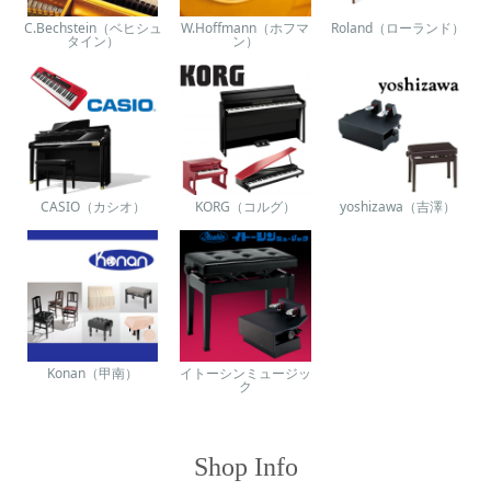
C.Bechstein（ベヒシュ
W.Hoffmann（ホフマ
Roland（ローランド）
タイン）
ン）
CASIO（カシオ）
KORG（コルグ）
yoshizawa（吉澤）
Konan（甲南）
イトーシンミュージッ
ク
Shop Info