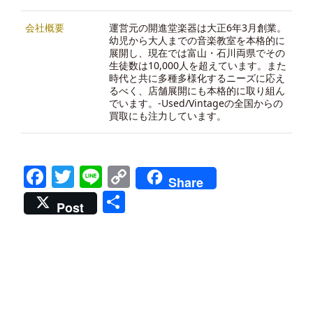
会社概要
運営元の開進堂楽器は大正6年3月創業。
幼児から大人までの音楽教室を本格的に
展開し、現在では富山・石川両県でその
生徒数は10,000人を超えています。また
時代と共に多種多様化するニーズに応え
るべく、店舗展開にも本格的に取り組ん
でいます。-
Used/Vintageの全国からの
買取にも注力しています。
Facebook
Twitter
Line
Copy
Share
Link
共
Post
有