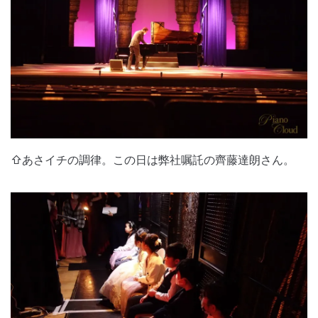
⇧あさイチの調律。この日は弊社嘱託の齊藤達朗さん。