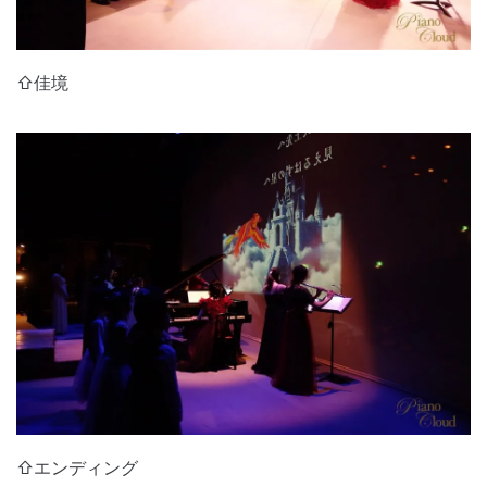
⇧佳境
⇧エンディング