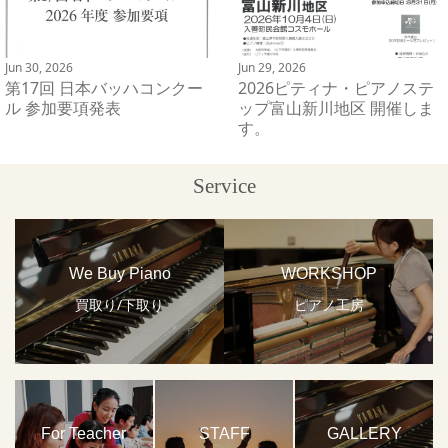
Jun 30, 2026
Jun 29, 2026
第17回 日本バッハコンクー
2026ピティナ・ピアノステ
ル 参加要項発表
ップ富山新川地区 開催しま
す。
Service
We Buy Piano
WORKSHOP
買取り/下取り
ピアノ工房
For Teacher
STAFF
GALLERY