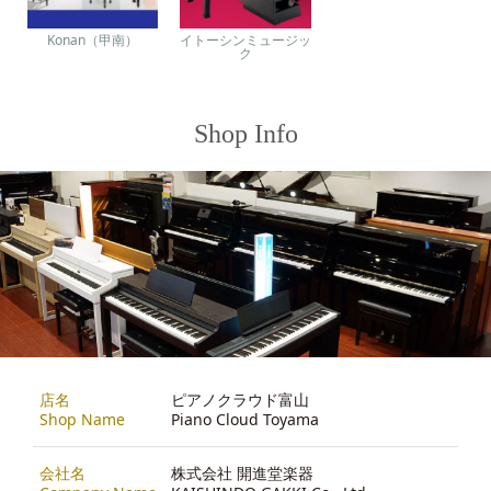
Konan（甲南）
イトーシンミュージッ
ク
Shop Info
店名
ピアノクラウド富山
Shop Name
Piano Cloud Toyama
会社名
株式会社 開進堂楽器