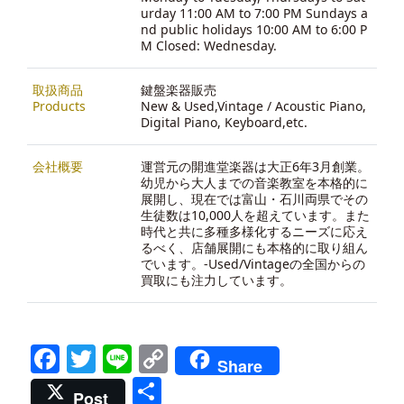
urday 11:00 AM to 7:00 PM Sundays a
nd public holidays 10:00 AM to 6:00 P
M Closed: Wednesday.
取扱商品
鍵盤楽器販売
Products
New & Used,Vintage / Acoustic Piano,
Digital Piano, Keyboard,etc.
会社概要
運営元の開進堂楽器は大正6年3月創業。
幼児から大人までの音楽教室を本格的に
展開し、現在では富山・石川両県でその
生徒数は10,000人を超えています。また
時代と共に多種多様化するニーズに応え
るべく、店舗展開にも本格的に取り組ん
でいます。-
Used/Vintageの全国からの
買取にも注力しています。
Facebook
Twitter
Line
Copy
Share
Link
共
Post