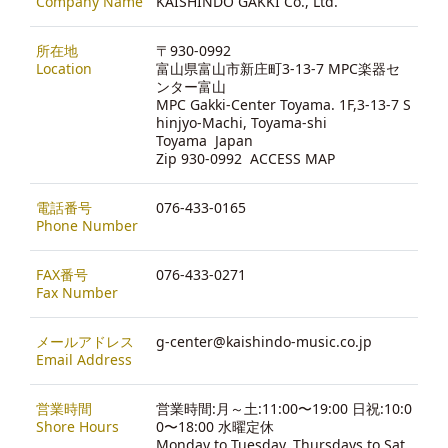
Company Name
KAISHINDO GAKKI Co., Ltd.
所在地
〒930-0992
Location
富山県富山市新庄町3-13-7 MPC楽器セ
ンター富山
MPC Gakki-Center Toyama. 1F,3-13-7 S
hinjyo-Machi, Toyama-shi
Toyama Japan
Zip 930-0992
ACCESS MAP
電話番号
076-433-0165
Phone Number
FAX番号
076-433-0271
Fax Number
メールアドレス
g-center@kaishindo-music.co.jp
Email Address
営業時間
営業時間:月～土:11:00〜19:00 日祝:10:0
Shore Hours
0〜18:00 水曜定休
Monday to Tuesday, Thursdays to Sat