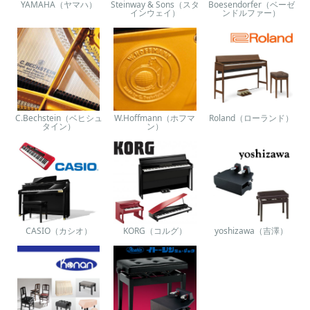
YAMAHA（ヤマハ）
Steinway & Sons（スタ
Boesendorfer（ベーゼ
インウェイ）
ンドルファー）
C.Bechstein（ベヒシュ
W.Hoffmann（ホフマ
Roland（ローランド）
タイン）
ン）
CASIO（カシオ）
KORG（コルグ）
yoshizawa（吉澤）