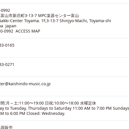
-0992
富山市新庄町3-13-7 MPC楽器センター富山
akki-Center Toyama. 1F,3-13-7 Shinjyo-Machi, Toyama-shi
ma Japan
30-0992
ACCESS MAP
33-0165
33-0271
ter@kaishindo-music.co.jp
:月～土:11:00〜19:00 日祝:10:00〜18:00 水曜定休
y to Tuesday, Thursdays to Saturday 11:00 AM to 7:00 PM Sundays
AM to 6:00 PM Closed: Wednesday.
楽器販売