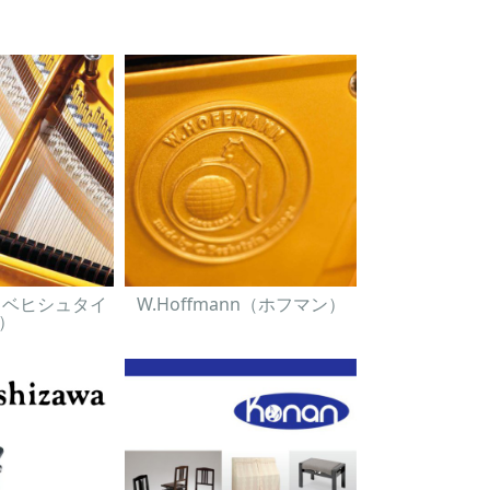
in（ベヒシュタイ
W.Hoffmann（ホフマン）
）