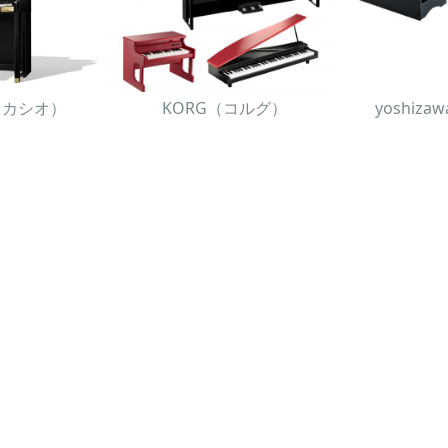
O（カシオ）
KORG（コルグ）
yoshiz