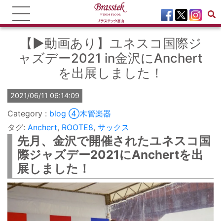
【▶動画あり】ユネスコ国際ジ
ャズデー2021 in金沢にAnchert
を出展しました！
2021/06/11 06:14:09
blog
④木管楽器
タグ:
Anchert
,
ROOTE8
,
サックス
先月、金沢で開催されたユネスコ国
際ジャズデー2021にAnchertを出
展しました！