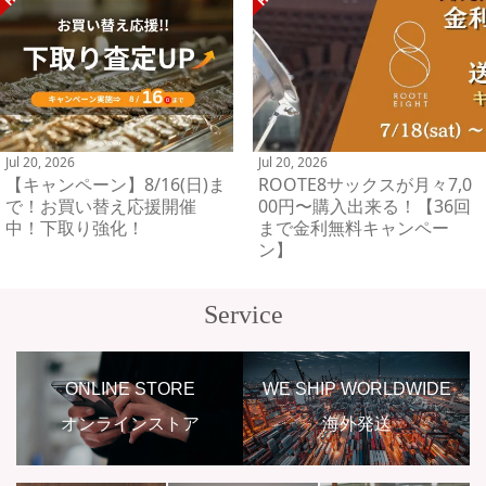
Jul 20, 2026
Jul 20, 2026
【キャンペーン】8/16(日)ま
ROOTE8サックスが月々7,0
で！お買い替え応援開催
00円〜購入出来る！【36回
中！下取り強化！
まで金利無料キャンペー
ン】
Service
ONLINE STORE
WE SHIP WORLDWIDE
オンラインストア
海外発送