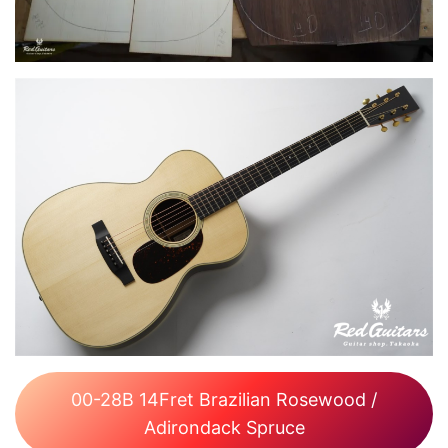
00-28B 14Fret Brazilian Rosewood /
Adirondack Spruce