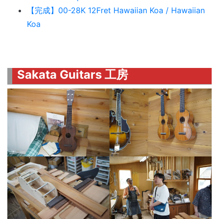
【完成】00-28K 12Fret Hawaiian Koa / Hawaiian
Koa
Sakata Guitars 工房