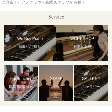
に迫る！ピアノクラウド高岡スタッフが考察！
Service
We Buy Piano
WORKSHOP
買取り/下取り
ピアノ工房
For Teacher
STAFF
GALLERY
指導者の皆様へ
スタッフ
ギャラリー