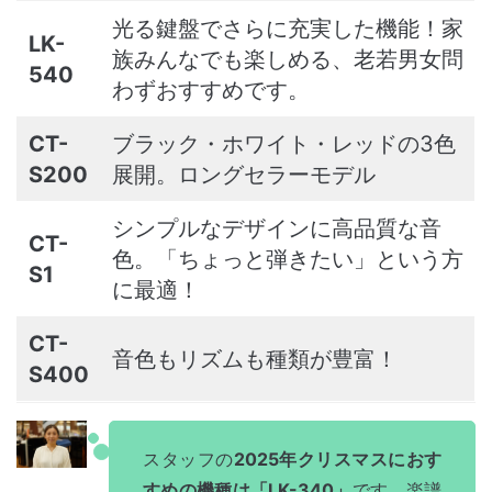
光る鍵盤でさらに充実した機能！家
LK-
族みんなでも楽しめる、老若男女問
540
わずおすすめです。
CT-
ブラック・ホワイト・レッドの3色
S200
展開。ロングセラーモデル
シンプルなデザインに高品質な音
CT-
色。「ちょっと弾きたい」という方
S1
に最適！
CT-
音色もリズムも種類が豊富！
S400
スタッフの
2025年クリスマスにおす
すめの機種は「LK-340」
です。楽譜