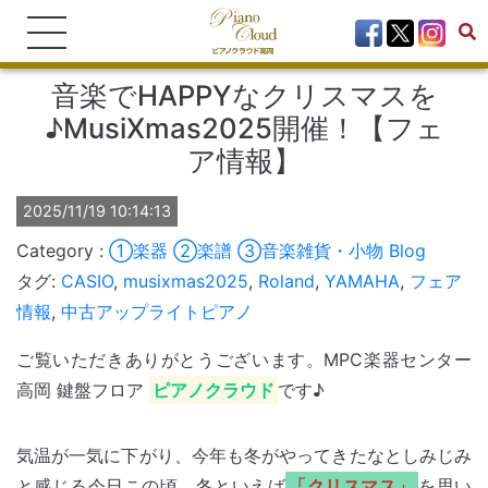
音楽でHAPPYなクリスマスを
♪MusiXmas2025開催！【フェ
ア情報】
2025/11/19 10:14:13
①楽器
②楽譜
③音楽雑貨・小物
Blog
タグ:
CASIO
,
musixmas2025
,
Roland
,
YAMAHA
,
フェア
情報
,
中古アップライトピアノ
ご覧いただきありがとうございます。MPC楽器センター
高岡 鍵盤フロア
ピアノクラウド
です♪
気温が一気に下がり、今年も冬がやってきたなとしみじみ
と感じる今日この頃。冬といえば
「クリスマス」
を思い