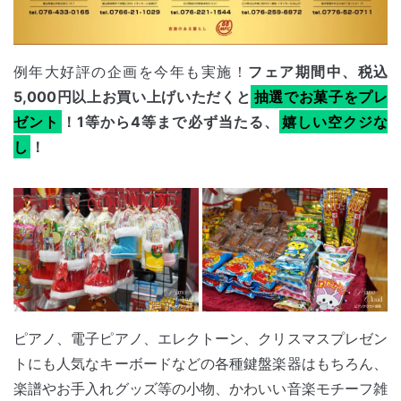
例年大好評の企画を今年も実施！
フェア期間中、税込
5,000円以上お買い上げいただくと
抽選でお菓子をプレ
ゼント
！1等から4等まで必ず当たる、
嬉しい空クジな
し
！
ピアノ、電子ピアノ、エレクトーン、クリスマスプレゼン
トにも人気なキーボードなどの各種鍵盤楽器はもちろん、
楽譜やお手入れグッズ等の小物、かわいい音楽モチーフ雑