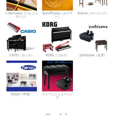
C.Bechstein（ベヒシュ
W.Hoffmann（ホフマ
Roland（ローランド）
タイン）
ン）
CASIO（カシオ）
KORG（コルグ）
yoshizawa（吉澤）
Konan（甲南）
イトーシンミュージッ
ク