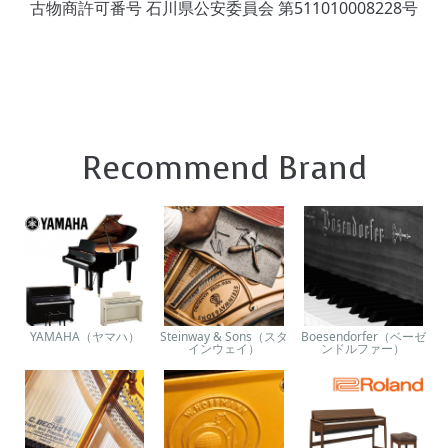
古物商許可番号 石川県公安委員会 第511010008228号
Recommend Brand
YAMAHA（ヤマハ）
Steinway & Sons（スタ
Boesendorfer（ベーゼ
インウェイ）
ンドルファー）