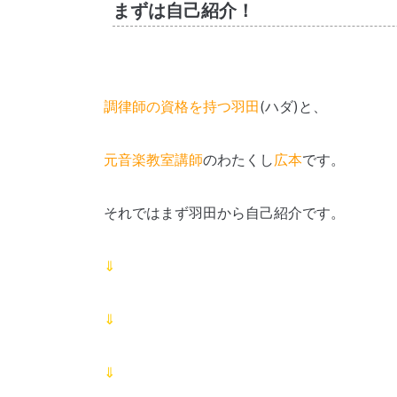
まずは自己紹介！
調律師の資格を持つ羽田
(ハダ)と、
元音楽教室講師
のわたくし
広本
です。
それではまず羽田から自己紹介です。
⇓
⇓
⇓