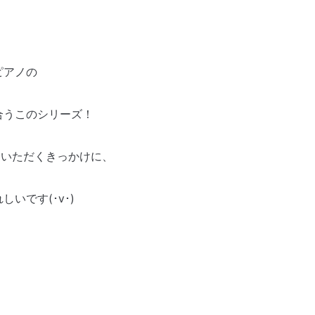
ピアノの
合うこのシリーズ！
っていただくきっかけに、
いです(･ⅴ･)