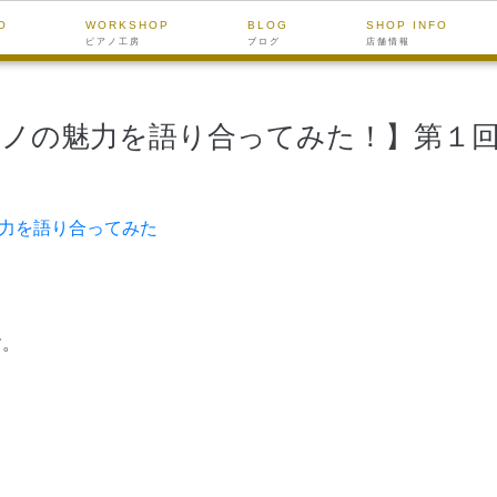
O
WORKSHOP
BLOG
SHOP INFO
ピアノ工房
ブログ
店舗情報
ノの魅力を語り合ってみた！】第１回
力を語り合ってみた
す。