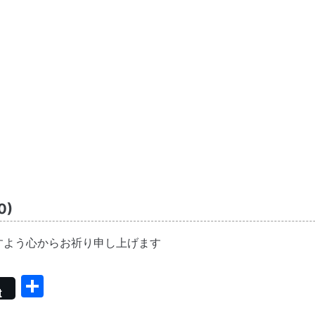
0)
すよう心からお祈り申し上げます
共
t
有