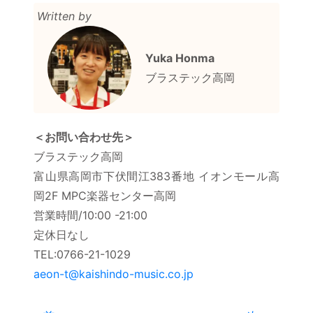
e
er
Written by
b
o
Yuka Honma
ブラステック高岡
o
k
＜お問い合わせ先＞
ブラステック高岡
富山県高岡市下伏間江383番地 イオンモール高
岡2F MPC楽器センター高岡
営業時間/10:00 -21:00
定休日なし
TEL:0766-21-1029
aeon-t@kaishindo-music.co.jp