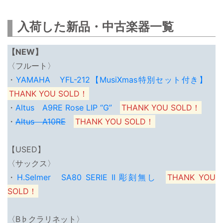
入荷した新品・中古楽器一覧
【NEW】
〈フルート〉
・
YAMAHA YFL-212【MusiXmas特別セット付き】
THANK YOU SOLD！
・
Altus A9RE Rose LIP “G”
THANK YOU SOLD！
・
Altus A10RE
THANK YOU SOLD！
【USED】
〈サックス〉
・
H.Selmer SA80 SERIE II 彫刻無し
THANK YOU
SOLD！
〈B♭クラリネット〉