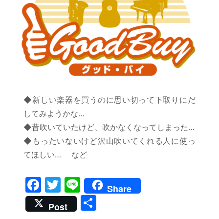
◆新しい楽器を買うのに思い切って下取りにだ
してみようかな…
◆昔吹いていたけど、吹かなくなってしまった…
◆もったいないけど沢山吹いてくれる人に使っ
てほしい… など
F
T
Li
Share
a
w
n
共
Post
c
itt
e
有