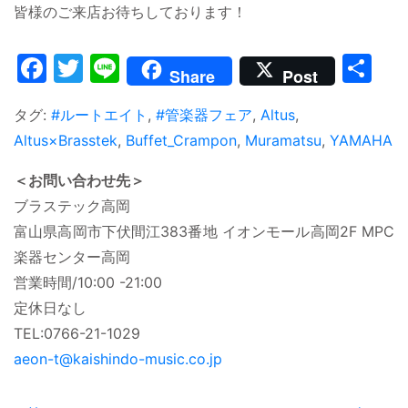
皆様のご来店お待ちしております！
Facebook
Twitter
Line
共
Share
Post
有
タグ:
#ルートエイト
,
#管楽器フェア
,
Altus
,
Altus×Brasstek
,
Buffet_Crampon
,
Muramatsu
,
YAMAHA
＜お問い合わせ先＞
ブラステック高岡
富山県高岡市下伏間江383番地 イオンモール高岡2F MPC
楽器センター高岡
営業時間/10:00 -21:00
定休日なし
TEL:0766-21-1029
aeon-t@kaishindo-music.co.jp