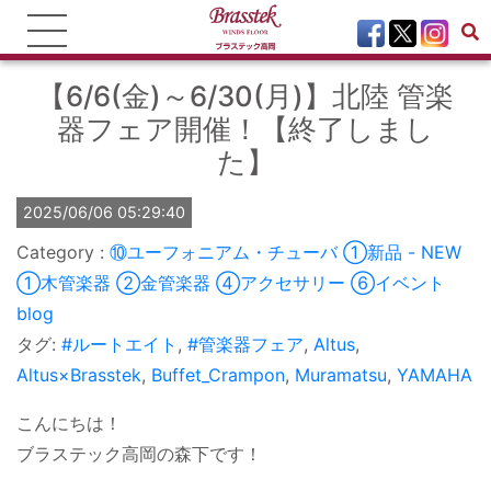
【6/6(金)～6/30(月)】北陸 管楽
器フェア開催！【終了しまし
た】
2025/06/06 05:29:40
⑩ユーフォニアム・チューバ
①新品 - NEW
①木管楽器
②金管楽器
④アクセサリー
⑥イベント
blog
タグ:
#ルートエイト
,
#管楽器フェア
,
Altus
,
Altus×Brasstek
,
Buffet_Crampon
,
Muramatsu
,
YAMAHA
こんにちは！
ブラステック高岡の森下です！