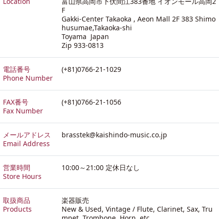
Location
富山県高岡市下伏間江383番地 イオンモール高岡2
F
Gakki-Center Takaoka , Aeon Mall 2F 383 Shimo
husumae,Takaoka-shi
Toyama Japan
Zip 933-0813
電話番号
(+81)0766-21-1029
Phone Number
FAX番号
(+81)0766-21-1056
Fax Number
メールアドレス
brasstek@kaishindo-music.co.jp
Email Address
営業時間
10:00～21:00 定休日なし
Store Hours
取扱商品
楽器販売
Products
New & Used, Vintage / Flute, Clarinet, Sax, Tru
mpet, Trombone, Horn, etc.