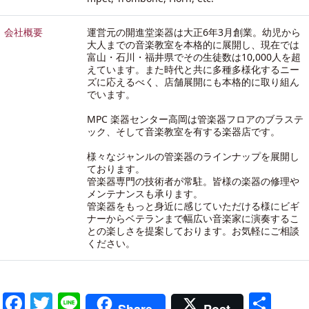
会社概要
運営元の開進堂楽器は大正6年3月創業。幼児から
大人までの音楽教室を本格的に展開し、現在では
富山・石川・福井県でその生徒数は10,000人を超
えています。また時代と共に多種多様化するニー
ズに応えるべく、店舗展開にも本格的に取り組ん
でいます。
MPC 楽器センター高岡は管楽器フロアのブラステ
ック、そして音楽教室を有する楽器店です。
様々なジャンルの管楽器のラインナップを展開し
ております。
管楽器専門の技術者が常駐。皆様の楽器の修理や
メンテナンスも承ります。
管楽器をもっと身近に感じていただける様にビギ
ナーからベテランまで幅広い音楽家に演奏するこ
との楽しさを提案しております。お気軽にご相談
ください。
Facebook
Twitter
Line
共
Share
Post