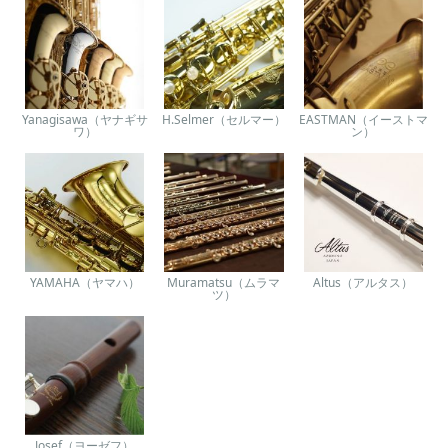
Yanagisawa（ヤナギサ
H.Selmer（セルマー）
EASTMAN（イーストマ
ワ）
ン）
YAMAHA（ヤマハ）
Muramatsu（ムラマ
Altus（アルタス）
ツ）
Josef（ヨーゼフ）