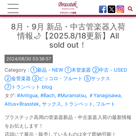
8月・9月 新品・中古管楽器入荷
情報🌙【2025.8/18更新】All
sold out！
2024/08/30 03:36:57
①新品 - NEW
①木管楽器
②中古 - USED
②金管楽器
③ピッコロ・フルート
⑤サックス
⑦トランペット
blog
タグ:
#Antigua
,
#Bach
,
#Muramatsu
,
＃Yanagisawa
,
Altus×Brasstek
,
サックス
,
トランペット
,
フルート
ブラステック高岡の管楽器新品・中古楽器入荷の最新情報
をお伝えします！
店頭にて展示・販売しているものは全て即納可能！