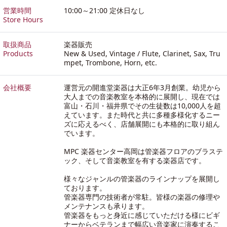
営業時間
10:00～21:00 定休日なし
Store Hours
取扱商品
楽器販売
Products
New & Used, Vintage / Flute, Clarinet, Sax, Tru
mpet, Trombone, Horn, etc.
会社概要
運営元の開進堂楽器は大正6年3月創業。幼児から
大人までの音楽教室を本格的に展開し、現在では
富山・石川・福井県でその生徒数は10,000人を超
えています。また時代と共に多種多様化するニー
ズに応えるべく、店舗展開にも本格的に取り組ん
でいます。
MPC 楽器センター高岡は管楽器フロアのブラステ
ック、そして音楽教室を有する楽器店です。
様々なジャンルの管楽器のラインナップを展開し
ております。
管楽器専門の技術者が常駐。皆様の楽器の修理や
メンテナンスも承ります。
管楽器をもっと身近に感じていただける様にビギ
ナーからベテランまで幅広い音楽家に演奏するこ