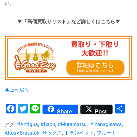
い。
▼「高価買取りリスト」など詳しくはこちら
▼
▲上へ戻る
Facebook
Twitter
Line
共
Share
Post
有
タグ:
#Antigua
,
#Bach
,
#Muramatsu
,
＃Yanagisawa
,
Altus×Brasstek
,
サックス
,
トランペット
,
フルート