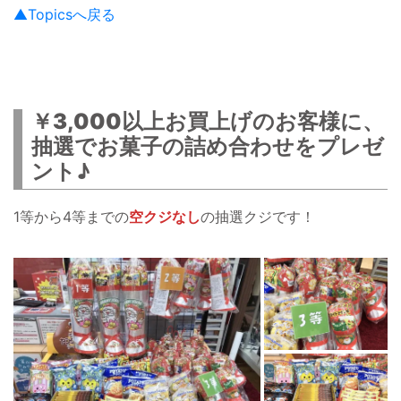
▲Topicsへ戻る
￥3,000以上お買上げのお客様に
、
抽選でお菓子の詰め合わせをプレゼ
ント♪
1等から4等までの
空クジなし
の抽選クジです！