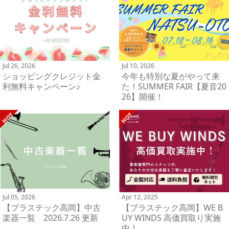
Jul 26, 2026
Jul 10, 2026
ショッピングクレジット金
今年も特別な夏がやって来
利無料キャンペーン♪
た！SUMMER FAIR【夏音20
26】開催！
Jul 05, 2026
Apr 12, 2025
【ブラステック高岡】中古
【ブラステック高岡】WE B
楽器一覧 2026.7.26 更新
UY WINDS 高価買取り実施
中！