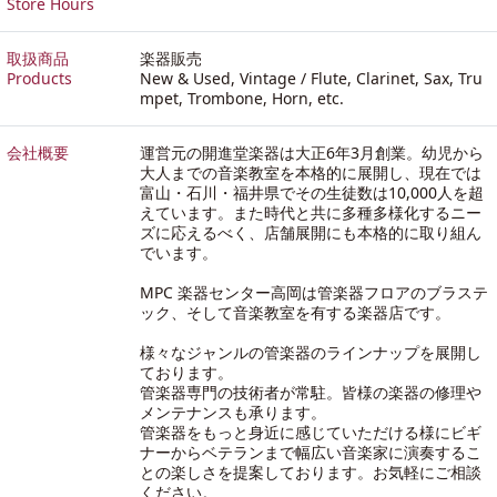
Store Hours
取扱商品
楽器販売
Products
New & Used, Vintage / Flute, Clarinet, Sax, Tru
mpet, Trombone, Horn, etc.
会社概要
運営元の開進堂楽器は大正6年3月創業。幼児から
大人までの音楽教室を本格的に展開し、現在では
富山・石川・福井県でその生徒数は10,000人を超
えています。また時代と共に多種多様化するニー
ズに応えるべく、店舗展開にも本格的に取り組ん
でいます。
MPC 楽器センター高岡は管楽器フロアのブラステ
ック、そして音楽教室を有する楽器店です。
様々なジャンルの管楽器のラインナップを展開し
ております。
管楽器専門の技術者が常駐。皆様の楽器の修理や
メンテナンスも承ります。
管楽器をもっと身近に感じていただける様にビギ
ナーからベテランまで幅広い音楽家に演奏するこ
との楽しさを提案しております。お気軽にご相談
ください。