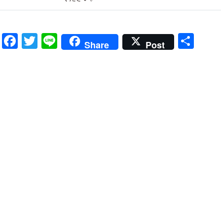
Facebook
Twitter
Line
共
Share
Post
有