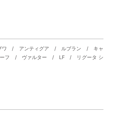
ザワ / アンティグア / ルブラン / キャ
フ / ヴァルター / LF / リグータ シ