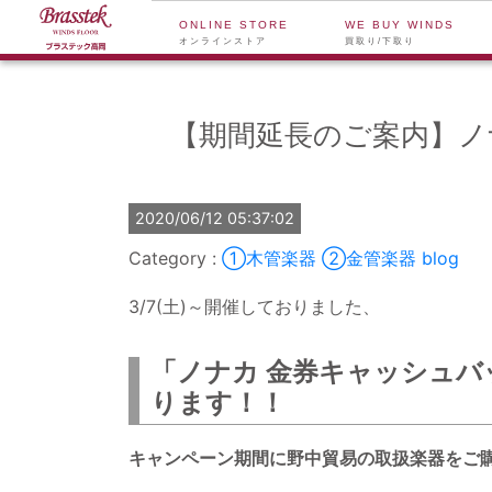
ONLINE STORE
WE BUY WINDS
オンラインストア
買取り/下取り
【期間延長のご案内】ノナ
2020/06/12 05:37:02
①木管楽器
②金管楽器
blog
3/7(土)～開催しておりました、
「ノナカ 金券キャッシュバッ
ります！！
キャンペーン期間に野中貿易の取扱楽器をご