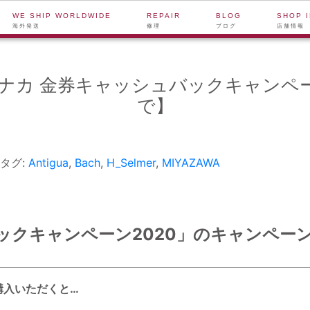
WE SHIP WORLDWIDE
REPAIR
BLOG
SHOP 
海外発送
修理
ブログ
店舗情報
カ 金券キャッシュバックキャンペーン20
で】
タグ:
Antigua
,
Bach
,
H_Selmer
,
MIYAZAWA
クキャンペーン2020」のキャンペーン期
購入いただくと…