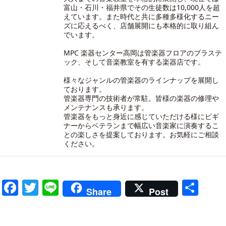
富山・石川・福井県でその生徒数は10,000人を超
えています。また時代と共に多種多様化するニー
ズに応えるべく、店舗展開にも本格的に取り組ん
でいます。
MPC 楽器センター高岡は管楽器フロアのブラステ
ック、そして音楽教室を有する楽器店です。
様々なジャンルの管楽器のラインナップを展開し
ております。
管楽器専門の技術者が常駐。皆様の楽器の修理や
メンテナンスも承ります。
管楽器をもっと身近に感じていただける様にビギ
ナーからベテランまで幅広い音楽家に演奏するこ
との楽しさを提案しております。お気軽にご相談
ください。
Facebook
Twitter
Line
共
Share
Post
有