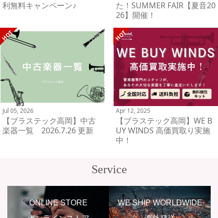
利無料キャンペーン♪
た！SUMMER FAIR【夏音20
26】開催！
Jul 05, 2026
Apr 12, 2025
【ブラステック高岡】中古
【ブラステック高岡】WE B
楽器一覧 2026.7.26 更新
UY WINDS 高価買取り実施
中！
Service
ONLINE STORE
WE SHIP WORLDWIDE
オンラインストア
海外発送