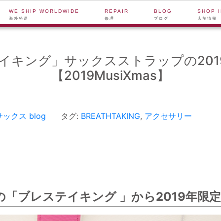
WE SHIP WORLDWIDE
REPAIR
BLOG
SHOP 
海外発送
修理
ブログ
店舗情報
イキング」サックスストラップの20
【2019MusiXmas】
サックス
blog
タグ:
BREATHTAKING
,
アクセサリー
「ブレステイキング 」から2019年限