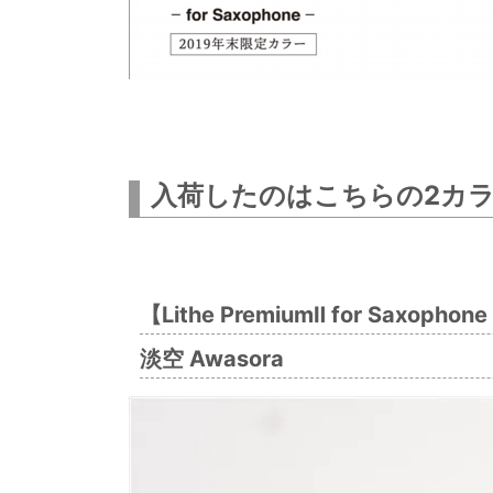
入荷したのはこちらの2カ
【Lithe PremiumⅡ for Saxoph
淡空 Awasora