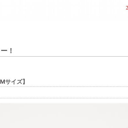
ラー！
one Mサイズ】