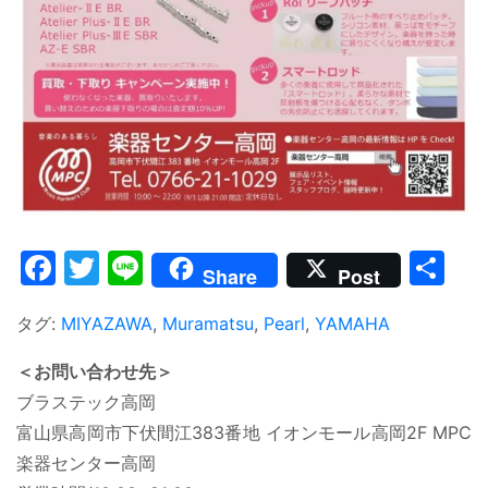
Facebook
Twitter
Line
共
Share
Post
有
タグ:
MIYAZAWA
,
Muramatsu
,
Pearl
,
YAMAHA
＜お問い合わせ先＞
ブラステック高岡
富山県高岡市下伏間江383番地 イオンモール高岡2F MPC
楽器センター高岡