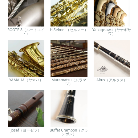
ROOTE 8（ルートエイ
H.Selmer（セルマー）
Yanagisawa（ヤナギサ
ト）
ワ）
YAMAHA（ヤマハ）
Muramatsu（ムラマ
Altus（アルタス）
ツ）
Josef（ヨーゼフ）
Buffet Crampon（クラ
ンポン）