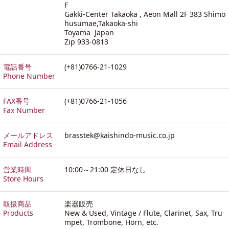
F
Gakki-Center Takaoka , Aeon Mall 2F 383 Shimo
husumae,Takaoka-shi
Toyama Japan
Zip 933-0813
電話番号
(+81)0766-21-1029
Phone Number
FAX番号
(+81)0766-21-1056
Fax Number
メールアドレス
brasstek@kaishindo-music.co.jp
Email Address
営業時間
10:00～21:00 定休日なし
Store Hours
取扱商品
楽器販売
Products
New & Used, Vintage / Flute, Clarinet, Sax, Tru
mpet, Trombone, Horn, etc.