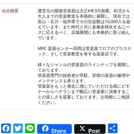
会社概要
運営元の開進堂楽器は大正6年3月創業。幼児から
大人までの音楽教室を本格的に展開し、現在では
富山・石川・福井県でその生徒数は10,000人を超
えています。また時代と共に多種多様化するニー
ズに応えるべく、店舗展開にも本格的に取り組ん
でいます。
MPC 楽器センター高岡は管楽器フロアのブラステ
ック、そして音楽教室を有する楽器店です。
様々なジャンルの管楽器のラインナップを展開し
ております。
管楽器専門の技術者が常駐。皆様の楽器の修理や
メンテナンスも承ります。
管楽器をもっと身近に感じていただける様にビギ
ナーからベテランまで幅広い音楽家に演奏するこ
との楽しさを提案しております。お気軽にご相談
ください。
Facebook
Twitter
Line
共
Share
Post