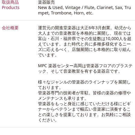
取扱商品
楽器販売
Products
New & Used, Vintage / Flute, Clarinet, Sax, Tru
mpet, Trombone, Horn, etc.
会社概要
運営元の開進堂楽器は大正6年3月創業。幼児から
大人までの音楽教室を本格的に展開し、現在では
富山・石川・福井県でその生徒数は10,000人を超
えています。また時代と共に多種多様化するニー
ズに応えるべく、店舗展開にも本格的に取り組ん
でいます。
MPC 楽器センター高岡は管楽器フロアのブラステ
ック、そして音楽教室を有する楽器店です。
様々なジャンルの管楽器のラインナップを展開し
ております。
管楽器専門の技術者が常駐。皆様の楽器の修理や
メンテナンスも承ります。
管楽器をもっと身近に感じていただける様にビギ
ナーからベテランまで幅広い音楽家に演奏するこ
との楽しさを提案しております。お気軽にご相談
ください。