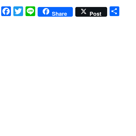
Facebook
Twitter
Line
共
Share
Post
有