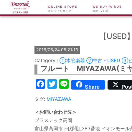
ONLINE STORE
WE BUY WINDS
オンラインストア
買取り/下取り
【USED】
2016/06/24 05:21:13
①木管楽器
②中古 - USED
③ピ
フルート MIYAZAWA(ミヤザ
Facebook
Twitter
Line
Share
Pos
タグ:
MIYAZAWA
＜お問い合わせ先＞
ブラステック高岡
富山県高岡市下伏間江383番地 イオンモール高