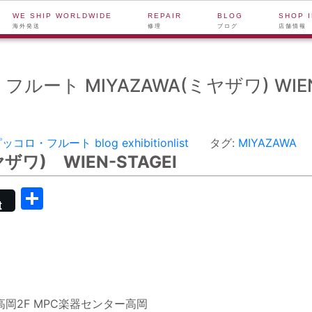
WE SHIP WORLDWIDE
REPAIR
BLOG
SHOP 
海外発送
修理
ブログ
店舗情報
フルート MIYAZAWA(ミヤザワ) WIEN
ッコロ・フルート
blog
exhibitionlist
タグ:
MIYAZAWA
ワ) WIEN-STAGEⅠ
共
t
有
岡2F MPC楽器センター高岡