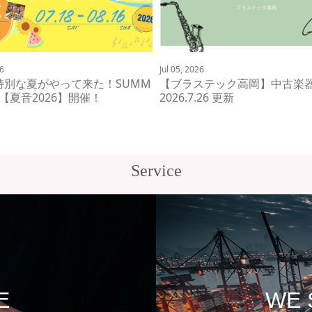
26
Jul 05, 2026
特別な夏がやって来た！SUMM
【ブラステック高岡】中古
IR【夏音2026】開催！
2026.7.26 更新
Service
E
WE 