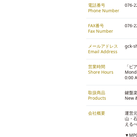
電話番号
076-2
Phone Number
FAX番号
076-2
Fax Number
メールアドレス
gck-s
Email Address
営業時間
「ピア
Shore Hours
Monda
0:00 
取扱商品
鍵盤
Products
New &
会社概要
運営
山・石
える
▼MP