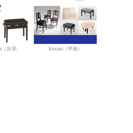
awa（吉澤）
Konan（甲南）