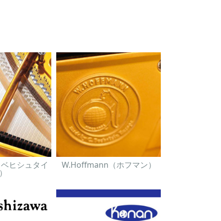
in（ベヒシュタイ
W.Hoffmann（ホフマン）
）