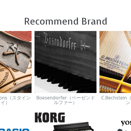
Recommend Brand
& Sons（スタイン
Boesendorfer（ベーゼンド
C.Bechste
ェイ）
ルファー）
ン