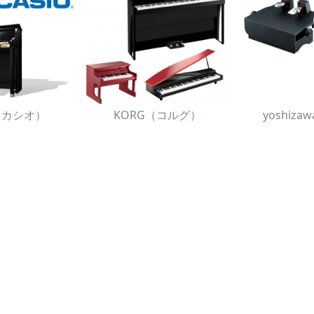
O（カシオ）
KORG（コルグ）
yoshiz