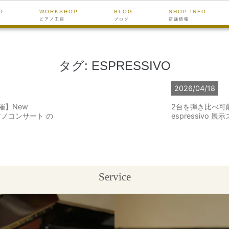
O
WORKSHOP
BLOG
SHOP INFO
ピアノ工房
ブログ
店舗情報
タグ:
ESPRESSIVO
2026/04/18
催】New
2台を弾き比べ可能｜C
ピアノコンサート の
espressivo 
Service