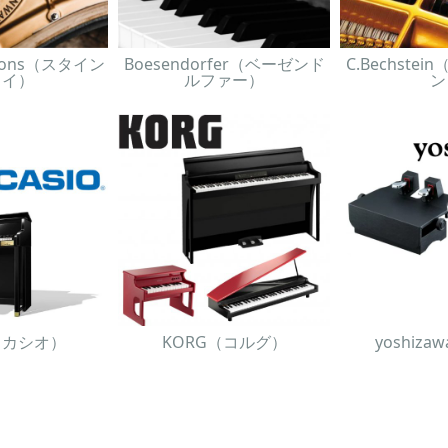
& Sons（スタイン
Boesendorfer（ベーゼンド
C.Bechste
ェイ）
ルファー）
ン
O（カシオ）
KORG（コルグ）
yoshiz