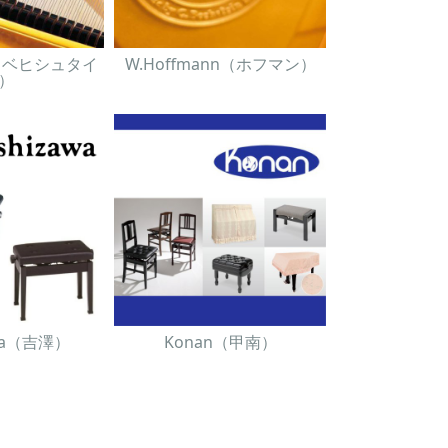
in（ベヒシュタイ
W.Hoffmann（ホフマン）
）
awa（吉澤）
Konan（甲南）