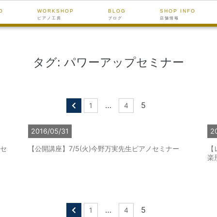
O
WORKSHOP
BLOG
SHOP INFO
ピアノ工房
ブログ
店舗情報
タグ:
パワーアップセミナー
…
5
1
4
2016/05/31
2
ノセ
【公開講座】7/5(火)今野万実先生ピアノセミナー
【
楽
…
5
1
4