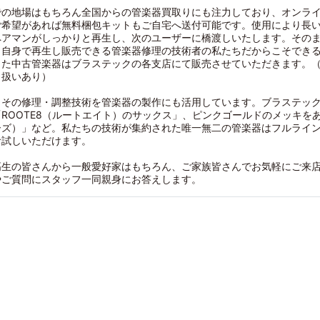
での地場はもちろん全国からの管楽器買取りにも注力しており、オンラ
ご希望があれば無料梱包キットもご自宅へ送付可能です。使用により長
ペアマンがしっかりと再生し、次のユーザーに橋渡しいたします。その
も自身で再生し販売できる管楽器修理の技術者の私たちだからこそでき
した中古管楽器はブラステックの各支店にて販売させていただきます。
り扱いあり）
、その修理・調整技術を管楽器の製作にも活用しています。ブラステッ
ROOTE8（ルートエイト）のサックス」、ピンクゴールドのメッキをあしらっ
ーズ）」など。私たちの技術が集約された唯一無二の管楽器はフルライ
お試しいただけます。
高生の皆さんから一般愛好家はもちろん、ご家族皆さんでお気軽にご来
やご質問にスタッフ一同親身にお答えします。