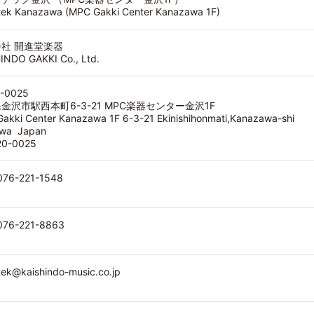
tek Kanazawa (MPC Gakki Center Kanazawa 1F)
社 開進堂楽器
INDO GAKKI Co., Ltd.
-0025
金沢市駅西本町6-3-21 MPC楽器センター金沢1F
akki Center Kanazawa 1F 6-3-21 Ekinishihonmati,Kanazawa-shi
awa Japan
920-0025
076-221-1548
076-221-8863
tek@kaishindo-music.co.jp