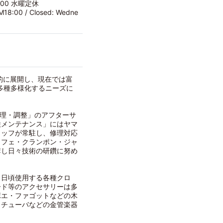
:00 水曜定休
M18:00 / Closed: Wedne
的に展開し、現在では富
に多種多様化するニーズに
修理・調整」のアフターサ
検メンテナンス」にはヤマ
タッフが常駐し、修理対応
ッフェ・クランポン・ジャ
講し日々技術の研鑽に努め
、日頃使用する各種クロ
ード等のアクセサリーは多
ボエ・ファゴットなどの木
・チューバなどの金管楽器