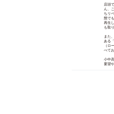
店頭
ん、
ちリ
態で
再生
も取
また
ある「
（ロ
べて
小中
要望