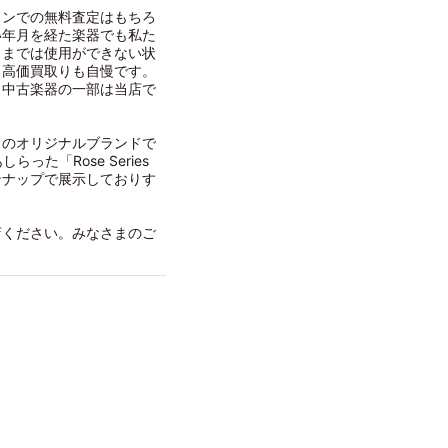
インでの無料査定はもちろ
い年月を経た楽器でも私た
ままでは使用ができない状
る高価買取りも自慢です。
（中古楽器の一部は当店で
クのオリジナルブランドで
た「Rose Series
ンナップで展示しておりす
店ください。みなさまのご