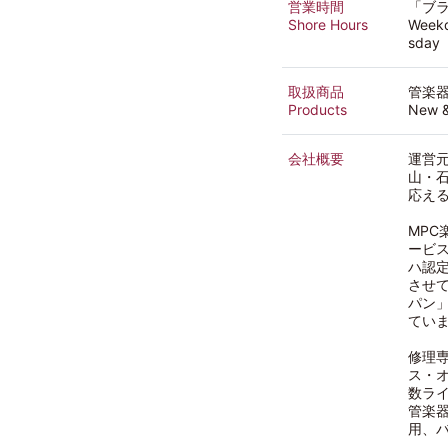
営業時間
「ブラ
Shore Hours
Weekd
sday
取扱商品
管楽
Products
New &
会社概要
運営
山・石
応え
MP
ービ
ハ認
させ
パン
てい
修理
ス・
数ラ
管楽
用、