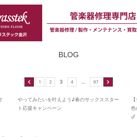
BLOG
3
…
1
2
4
97
け
やってみたいを叶えよう♪春のサックススター
【
ト応援キャンペーン
色
🎷