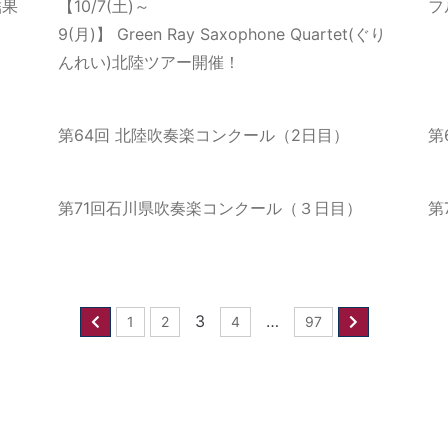
結果
【10/7(土)～
フ
9(月)】 Green Ray Saxophone Quartet(ぐり
んれい)北陸ツアー開催！
第64回 北陸吹奏楽コンクール（2日目）
第
第71回石川県吹奏楽コンクール（３日目）
第
3
…
1
2
4
97