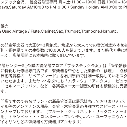
ステック金沢」 管楽器修理専門 月～土:11:00～19:00 日祝:10:00～18
ays,Saturday AM10:00 to PM19:00 / Sunday,Holiday AM10:00 to P
器販売
 Used,Vintage / Flute,Clarinet,Sax,Trumpet,Trombone,Horn,etc.
元の開進堂楽器は大正6年3月創業。幼児から大人までの音楽教室を本格
川・福井県でその生徒数は10,000人を超えています。また時代と共
るべく、店舗展開にも本格的に取り組んでいます。
C楽器センター金沢2階の管楽器フロア「ブラステック金沢」は「管楽器
スに特化した修理専門店です。管楽器を中心とした楽器の「修理」「点
定技術者資格の「リペアグレード」を石川県内では唯一取得しているス
ていただきます。またヤマハ以外にも「ムラマツ」「アルタス」「ビュ
」「セルマージャパン」など、各楽器メーカー認定の研修も積極的に受
ます。
専門店ですので有名ブランドの新品管楽器は展示販売しておりませんが
オイル等のメンテナンス用品、金管・木管楽器の各種マウスピース・リ
インナップしております。（フルート・クラリネット・サックス・オー
器用、トランペット・トロンボーン・フレンチホルン・ユーフォニウム
バイオリンなどの弦楽器や打楽器用アクセサリ）