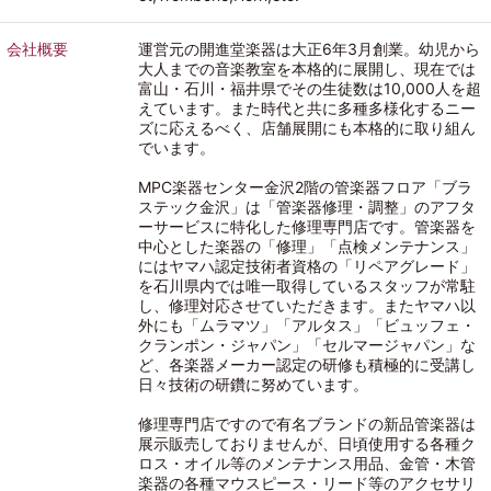
会社概要
運営元の開進堂楽器は大正6年3月創業。幼児から
大人までの音楽教室を本格的に展開し、現在では
富山・石川・福井県でその生徒数は10,000人を超
えています。また時代と共に多種多様化するニー
ズに応えるべく、店舗展開にも本格的に取り組ん
でいます。
MPC楽器センター金沢2階の管楽器フロア「ブラ
ステック金沢」は「管楽器修理・調整」のアフタ
ーサービスに特化した修理専門店です。管楽器を
中心とした楽器の「修理」「点検メンテナンス」
にはヤマハ認定技術者資格の「リペアグレード」
を石川県内では唯一取得しているスタッフが常駐
し、修理対応させていただきます。またヤマハ以
外にも「ムラマツ」「アルタス」「ビュッフェ・
クランポン・ジャパン」「セルマージャパン」な
ど、各楽器メーカー認定の研修も積極的に受講し
日々技術の研鑽に努めています。
修理専門店ですので有名ブランドの新品管楽器は
展示販売しておりませんが、日頃使用する各種ク
ロス・オイル等のメンテナンス用品、金管・木管
楽器の各種マウスピース・リード等のアクセサリ