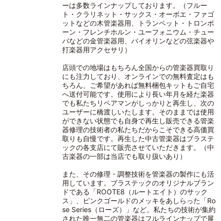
ーは多数ラインナップしております。（フルー
ト・クラリネット・サックス・オーボエ・ファゴ
ットなどの木管楽器用、トランペット・トロンボ
ーン・フレンチホルン・ユーフォニウム・チュー
バなどの金管楽器用、バイオリンなどの弦楽器や
打楽器用アクセサリ）
店頭での地場はもちろん全国からの管楽器買取り
にも注力しており、オンラインでの無料査定はも
ちろん、ご希望があれば無料梱包キットもご自宅
へ送付可能です。使用により長い年月を経た楽器
でも私たちリペアマンがしっかりと再生し、次の
ユーザーに橋渡しいたします。そのままでは使用
ができない状態でも自身で再生し販売できる管楽
器修理の技術者の私たちだからこそできる高価買
取りも自慢です。再生した中古管楽器はブラステ
ックの各支店にて販売させていただきます。（中
古楽器の一部は当店でも取り扱いあり）
また、その修理・調整技術を管楽器の製作にも活
用しています。ブラステックのオリジナルブラン
ドである「ROOTE8（ルートエイト）のサック
ス」、ピンクゴールドのメッキをあしらった「Ro
se Series（ローズ）」など。私たちの技術が集約
された唯一無二の管楽器はフルラインナップで展