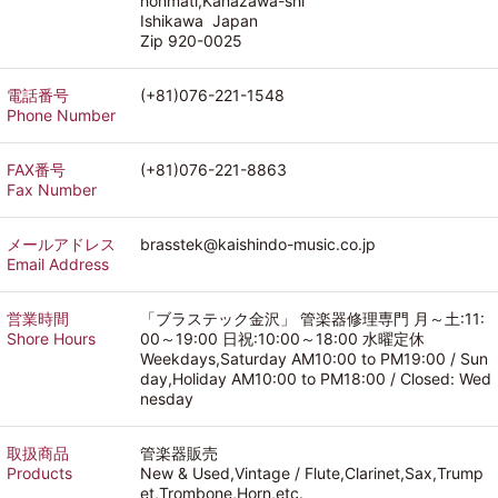
honmati,Kanazawa-shi
Ishikawa Japan
Zip 920-0025
電話番号
(+81)076-221-1548
Phone Number
FAX番号
(+81)076-221-8863
Fax Number
メールアドレス
brasstek@kaishindo-music.co.jp
Email Address
営業時間
「ブラステック金沢」 管楽器修理専門 月～土:11:
Shore Hours
00～19:00 日祝:10:00～18:00 水曜定休
Weekdays,Saturday AM10:00 to PM19:00 / Sun
day,Holiday AM10:00 to PM18:00 / Closed: Wed
nesday
取扱商品
管楽器販売
Products
New & Used,Vintage / Flute,Clarinet,Sax,Trump
et,Trombone,Horn,etc.