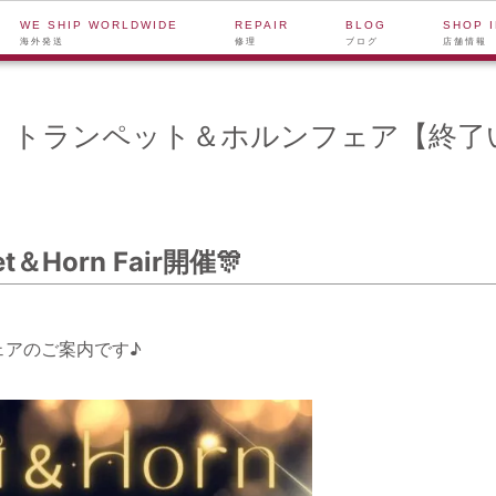
WE SHIP WORLDWIDE
REPAIR
BLOG
SHOP 
海外発送
修理
ブログ
店舗情報
/25】トランペット＆ホルンフェア【終
et＆Horn Fair開催🎊
ェアのご案内です♪