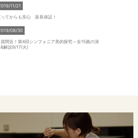
2019/11/21
買ってからも安心 延長保証！
2019/08/30
定員間近！第4回シンフォニア美的探究～全15曲の演
&解説9/17(火)