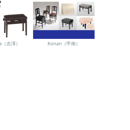
awa（吉澤）
Konan（甲南）