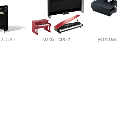
O（カシオ）
KORG（コルグ）
yoshiz