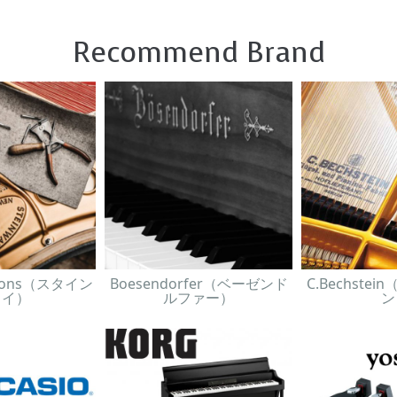
Recommend Brand
& Sons（スタイン
Boesendorfer（ベーゼンド
C.Bechste
ェイ）
ルファー）
ン