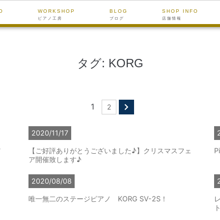
O
WORKSHOP
BLOG
SHOP INFO
ピアノ工房
ブログ
店舗情報
タグ:
KORG
1
2
2020/11/17
だ
【ご好評ありがとうございました♪】クリスマスフェ
P
ア開催致します♪
2020/08/08
唯一無二のステージピアノ KORG SV-2S！