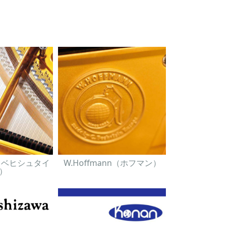
in（ベヒシュタイ
W.Hoffmann（ホフマン）
）