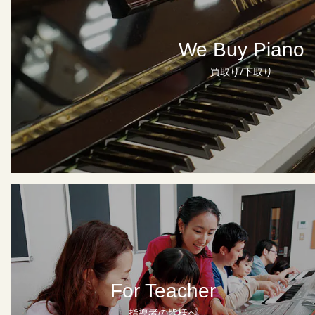
We Buy Piano
買取り/下取り
For Teacher
指導者の皆様へ