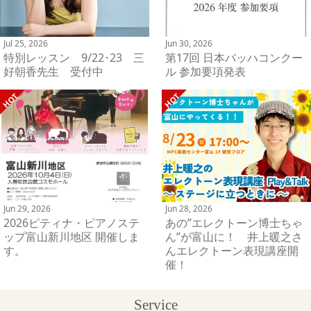
Jul 25, 2026
Jun 30, 2026
特別レッスン 9/22･23 三
第17回 日本バッハコンクー
好朝香先生 受付中
ル 参加要項発表
Jun 29, 2026
Jun 28, 2026
2026ピティナ・ピアノステ
あの”エレクトーン博士ちゃ
ップ富山新川地区 開催しま
ん”が富山に！ 井上暖之さ
す。
んエレクトーン表現講座開
催！
Service