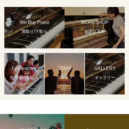
We Buy Piano
WORKSHOP
買取り/下取り
ピアノ工房
For Teacher
STAFF
GALLERY
指導者の皆様へ
スタッフ
ギャラリー