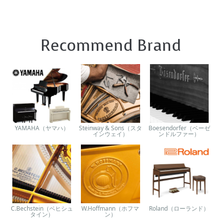
Recommend Brand
YAMAHA（ヤマハ）
Steinway & Sons（スタ
Boesendorfer（ベーゼ
インウェイ）
ンドルファー）
C.Bechstein（ベヒシュ
W.Hoffmann（ホフマ
Roland（ローランド）
タイン）
ン）