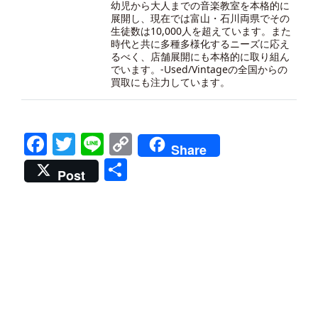
幼児から大人までの音楽教室を本格的に
展開し、現在では富山・石川両県でその
生徒数は10,000人を超えています。また
時代と共に多種多様化するニーズに応え
るべく、店舗展開にも本格的に取り組ん
でいます。-
Used/Vintageの全国からの
買取にも注力しています。
Facebook
Twitter
Line
Copy
Share
Link
共
Post
有