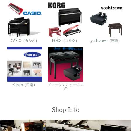
CASIO（カシオ）
KORG（コルグ）
yoshizawa（吉澤）
Konan（甲南）
イトーシンミュージッ
ク
Shop Info