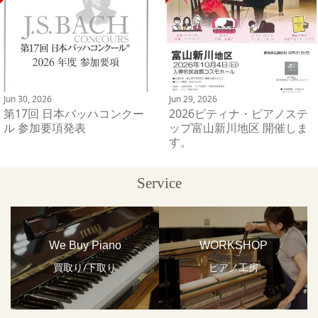
Jun 30, 2026
Jun 29, 2026
第17回 日本バッハコンクー
2026ピティナ・ピアノステ
ル 参加要項発表
ップ富山新川地区 開催しま
す。
Service
We Buy Piano
WORKSHOP
買取り/下取り
ピアノ工房