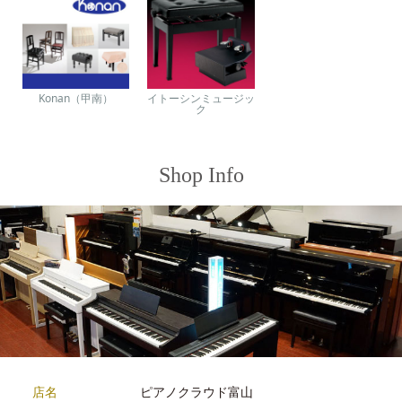
Konan（甲南）
イトーシンミュージッ
ク
Shop Info
店名
ピアノクラウド富山