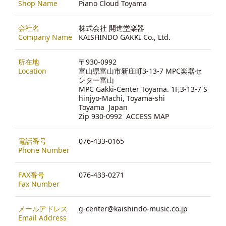
Shop Name
Piano Cloud Toyama
会社名
株式会社 開進堂楽器
Company Name
KAISHINDO GAKKI Co., Ltd.
所在地
〒930-0992
Location
富山県富山市新庄町3-13-7 MPC楽器セ
ンター富山
MPC Gakki-Center Toyama. 1F,3-13-7 S
hinjyo-Machi, Toyama-shi
Toyama Japan
Zip 930-0992
ACCESS MAP
電話番号
076-433-0165
Phone Number
FAX番号
076-433-0271
Fax Number
メールアドレス
g-center@kaishindo-music.co.jp
Email Address