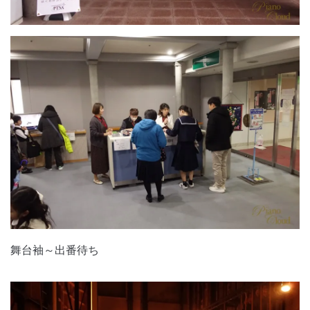
舞台袖～出番待ち