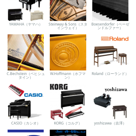
YAMAHA（ヤマハ）
Steinway & Sons（スタ
Boesendorfer（ベーゼ
インウェイ）
ンドルファー）
C.Bechstein（ベヒシュ
W.Hoffmann（ホフマ
Roland（ローランド）
タイン）
ン）
CASIO（カシオ）
KORG（コルグ）
yoshizawa（吉澤）