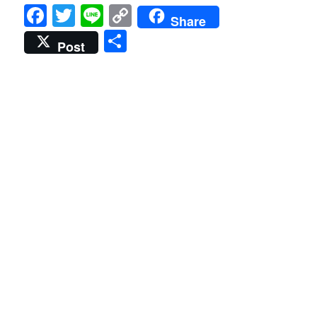
Facebook
Twitter
Line
Copy
Share
Link
共
Post
有