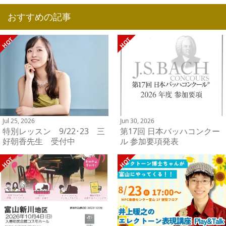
おすすめの記事
Jul 25, 2026
Jun 30, 2026
特別レッスン 9/22･23 三
第17回 日本バッハコンクー
好朝香先生 受付中
ル 参加要項発表