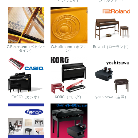
インウェイ）
ンドルファー）
C.Bechstein（ベヒシュ
W.Hoffmann（ホフマ
Roland（ローランド）
タイン）
ン）
CASIO（カシオ）
KORG（コルグ）
yoshizawa（吉澤）