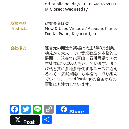
nd public holidays 10:00 AM to 6:00 P
M Closed: Wednesday.
取扱商品
鍵盤楽器販売
Products
New & Used,Vintage / Acoustic Piano,
Digital Piano, Keyboard,etc.
会社概要
運営元の開進堂楽器は大正6年3月創業。
幼児から大人までの音楽教室を本格的に
展開し、現在では富山・石川両県でその
生徒数は10,000人を超えています。また
時代と共に多種多様化するニーズに応え
るべく、店舗展開にも本格的に取り組ん
でいます。-
Used/Vintageの全国からの
買取にも注力しています。
Facebook
Twitter
Line
Copy
Share
Link
共
Post
有