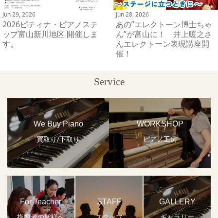
Jun 29, 2026
Jun 28, 2026
2026ピティナ・ピアノステ
あの”エレクトーン博士ちゃ
ップ富山新川地区 開催しま
ん”が富山に！ 井上暖之さ
す。
んエレクトーン表現講座開
催！
Service
We Buy Piano
WORKSHOP
買取り/下取り
ピアノ工房
For Teacher
STAFF
GALLERY
指導者の皆様へ
スタッフ
ギャラリー