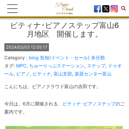
ピティナ･ピアノステップ富山6
月地区 開催します。
2024/03/03 12:55:17
blog
告知(イベント・セール)
未分類
タグ:
MPC
,
ちゅーりっぷステーション
,
ステップ
,
ドゥオ
ール
,
ピアノ
,
ピティナ
,
富山支部
,
楽器センター富山
こんにちは、ピアノクラウド富山の吉田です。
今日は、6月に開催される、
ピティナ･ピアノステップ
のご
案内です。