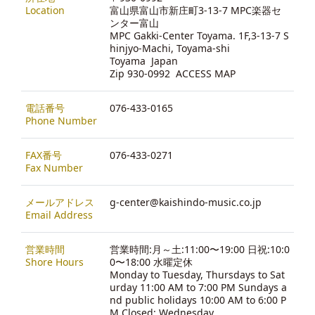
Location
富山県富山市新庄町3-13-7 MPC楽器セ
ンター富山
MPC Gakki-Center Toyama. 1F,3-13-7 S
hinjyo-Machi, Toyama-shi
Toyama Japan
Zip 930-0992
ACCESS MAP
電話番号
076-433-0165
Phone Number
FAX番号
076-433-0271
Fax Number
メールアドレス
g-center@kaishindo-music.co.jp
Email Address
営業時間
営業時間:月～土:11:00〜19:00 日祝:10:0
Shore Hours
0〜18:00 水曜定休
Monday to Tuesday, Thursdays to Sat
urday 11:00 AM to 7:00 PM Sundays a
nd public holidays 10:00 AM to 6:00 P
M Closed: Wednesday.