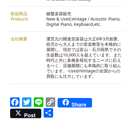
取扱商品
鍵盤楽器販売
Products
New & Used,Vintage / Acoustic Piano,
Digital Piano, Keyboard,etc.
会社概要
運営元の開進堂楽器は大正6年3月創業。
幼児から大人までの音楽教室を本格的に
展開し、現在では富山・石川両県でその
生徒数は10,000人を超えています。また
時代と共に多種多様化するニーズに応え
るべく、店舗展開にも本格的に取り組ん
でいます。-
Used/Vintageの全国からの
買取にも注力しています。
Facebook
Twitter
Line
Copy
Share
Link
共
Post
有