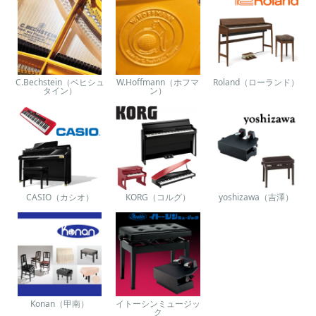
C.Bechstein（ベヒシュ
W.Hoffmann（ホフマ
Roland（ローランド）
タイン）
ン）
CASIO（カシオ）
KORG（コルグ）
yoshizawa（吉澤）
Konan（甲南）
イトーシンミュージッ
ク