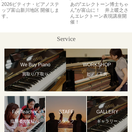
2026ピティナ・ピアノステ
あの”エレクトーン博士ちゃ
ップ富山新川地区 開催しま
ん”が富山に！ 井上暖之さ
す。
んエレクトーン表現講座開
催！
Service
We Buy Piano
WORKSHOP
買取り/下取り
ピアノ工房
For Teacher
STAFF
GALLERY
指導者の皆様へ
スタッフ
ギャラリー