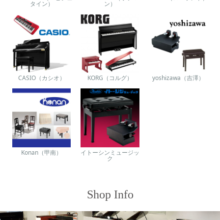
タイン）
ン）
CASIO（カシオ）
KORG（コルグ）
yoshizawa（吉澤）
Konan（甲南）
イトーシンミュージッ
ク
Shop Info