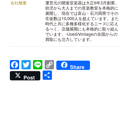
会社概要
運営元の開進堂楽器は大正6年3月創業。
幼児から大人までの音楽教室を本格的に
展開し、現在では富山・石川両県でその
生徒数は10,000人を超えています。また
時代と共に多種多様化するニーズに応え
るべく、店舗展開にも本格的に取り組ん
でいます。-
Used/Vintageの全国からの
買取にも注力しています。
Facebook
Twitter
Line
Copy
Share
Link
共
Post
有