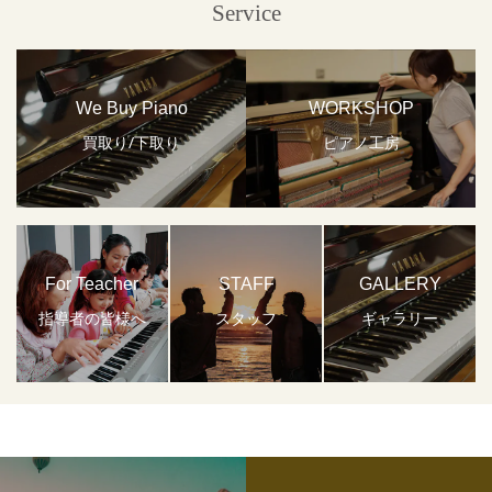
Service
We Buy Piano
WORKSHOP
買取り/下取り
ピアノ工房
For Teacher
STAFF
GALLERY
指導者の皆様へ
スタッフ
ギャラリー