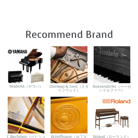
Recommend Brand
YAMAHA（ヤマハ）
Steinway & Sons（スタ
Boesendorfer（ベーゼ
インウェイ）
ンドルファー）
C.Bechstein（ベヒシュ
W.Hoffmann（ホフマ
Roland（ローランド）