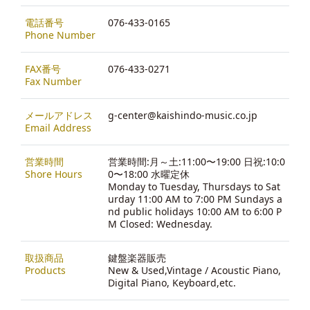
電話番号
076-433-0165
Phone Number
FAX番号
076-433-0271
Fax Number
メールアドレス
g-center@kaishindo-music.co.jp
Email Address
営業時間
営業時間:月～土:11:00〜19:00 日祝:10:0
Shore Hours
0〜18:00 水曜定休
Monday to Tuesday, Thursdays to Sat
urday 11:00 AM to 7:00 PM Sundays a
nd public holidays 10:00 AM to 6:00 P
M Closed: Wednesday.
取扱商品
鍵盤楽器販売
Products
New & Used,Vintage / Acoustic Piano,
Digital Piano, Keyboard,etc.