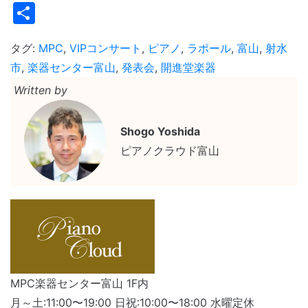
Link
共
有
タグ:
MPC
,
VIPコンサート
,
ピアノ
,
ラポール
,
富山
,
射水
市
,
楽器センター富山
,
発表会
,
開進堂楽器
Written by
Shogo Yoshida
ピアノクラウド富山
MPC楽器センター富山 1F内
月～土:11:00〜19:00 日祝:10:00〜18:00 水曜定休