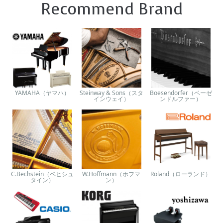
Recommend Brand
YAMAHA（ヤマハ）
Steinway & Sons（スタ
Boesendorfer（ベーゼ
インウェイ）
ンドルファー）
C.Bechstein（ベヒシュ
W.Hoffmann（ホフマ
Roland（ローランド）
タイン）
ン）