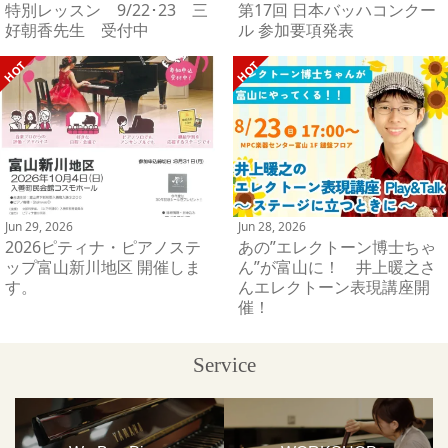
特別レッスン 9/22･23 三
第17回 日本バッハコンクー
好朝香先生 受付中
ル 参加要項発表
Jun 29, 2026
Jun 28, 2026
2026ピティナ・ピアノステ
あの”エレクトーン博士ちゃ
ップ富山新川地区 開催しま
ん”が富山に！ 井上暖之さ
す。
んエレクトーン表現講座開
催！
Service