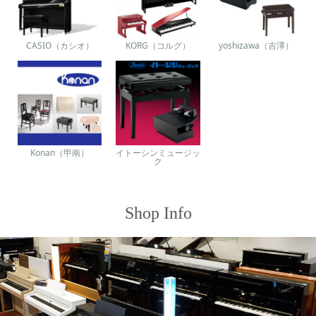
CASIO（カシオ）
KORG（コルグ）
yoshizawa（吉澤）
Konan（甲南）
イトーシンミュージッ
ク
Shop Info