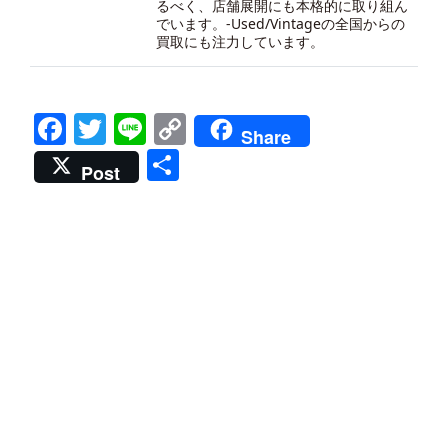
るべく、店舗展開にも本格的に取り組ん
でいます。-
Used/Vintageの全国からの
買取にも注力しています。
Facebook
Twitter
Line
Copy
Share
Link
共
Post
有