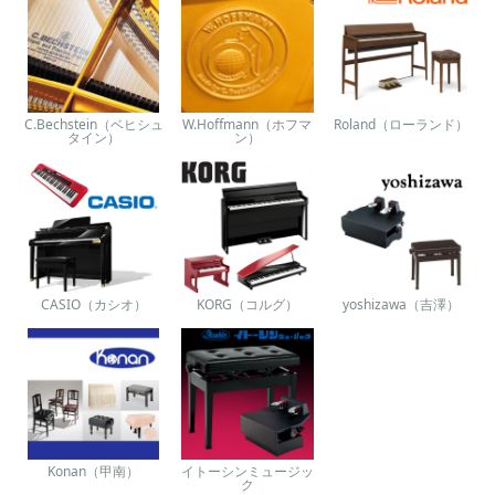
C.Bechstein（ベヒシュ
W.Hoffmann（ホフマ
Roland（ローランド）
タイン）
ン）
CASIO（カシオ）
KORG（コルグ）
yoshizawa（吉澤）
Konan（甲南）
イトーシンミュージッ
ク