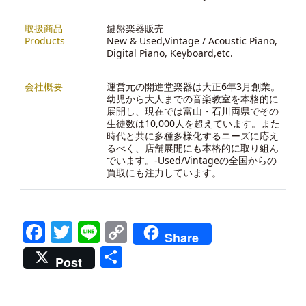
取扱商品
鍵盤楽器販売
Products
New & Used,Vintage / Acoustic Piano,
Digital Piano, Keyboard,etc.
会社概要
運営元の開進堂楽器は大正6年3月創業。
幼児から大人までの音楽教室を本格的に
展開し、現在では富山・石川両県でその
生徒数は10,000人を超えています。また
時代と共に多種多様化するニーズに応え
るべく、店舗展開にも本格的に取り組ん
でいます。-
Used/Vintageの全国からの
買取にも注力しています。
Facebook
Twitter
Line
Copy
Share
Link
共
Post
有