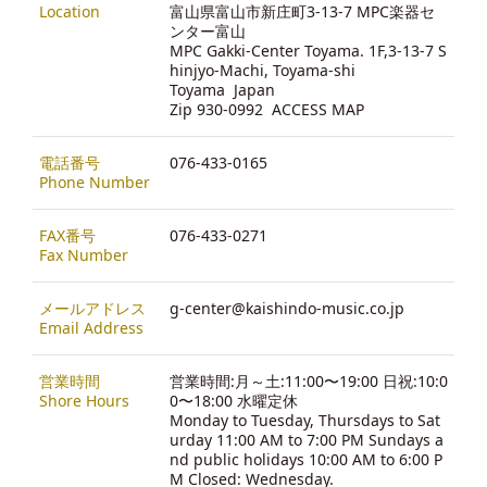
Location
富山県富山市新庄町3-13-7 MPC楽器セ
ンター富山
MPC Gakki-Center Toyama. 1F,3-13-7 S
hinjyo-Machi, Toyama-shi
Toyama Japan
Zip 930-0992
ACCESS MAP
電話番号
076-433-0165
Phone Number
FAX番号
076-433-0271
Fax Number
メールアドレス
g-center@kaishindo-music.co.jp
Email Address
営業時間
営業時間:月～土:11:00〜19:00 日祝:10:0
Shore Hours
0〜18:00 水曜定休
Monday to Tuesday, Thursdays to Sat
urday 11:00 AM to 7:00 PM Sundays a
nd public holidays 10:00 AM to 6:00 P
M Closed: Wednesday.