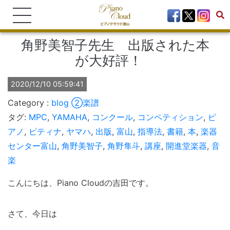
角野美智子先生 出版された本
が大好評！
2020/12/10 05:59:41
blog
②楽譜
タグ:
MPC
,
YAMAHA
,
コンクール
,
コンペティション
,
ピ
アノ
,
ピティナ
,
ヤマハ
,
出版
,
富山
,
指導法
,
書籍
,
本
,
楽器
センター富山
,
角野美智子
,
角野隼斗
,
講座
,
開進堂楽器
,
音
楽
こんにちは、Piano Cloudの吉田です。
さて、今日は