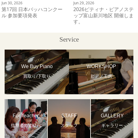
Jun 30, 2026
Jun 29, 2026
第17回 日本バッハコンクー
2026ピティナ・ピアノステ
ル 参加要項発表
ップ富山新川地区 開催しま
す。
Service
We Buy Piano
WORKSHOP
買取り/下取り
ピアノ工房
For Teacher
STAFF
GALLERY
指導者の皆様へ
スタッフ
ギャラリー