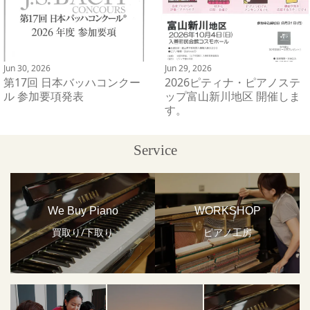
Jun 30, 2026
Jun 29, 2026
第17回 日本バッハコンクー
2026ピティナ・ピアノステ
ル 参加要項発表
ップ富山新川地区 開催しま
す。
Service
We Buy Piano
WORKSHOP
買取り/下取り
ピアノ工房