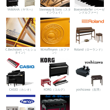
YAMAHA（ヤマハ）
Steinway & Sons（スタ
Boesendorfer（ベーゼ
インウェイ）
ンドルファー）
C.Bechstein（ベヒシュ
W.Hoffmann（ホフマ
Roland（ローランド）
タイン）
ン）
CASIO（カシオ）
KORG（コルグ）
yoshizawa（吉澤）