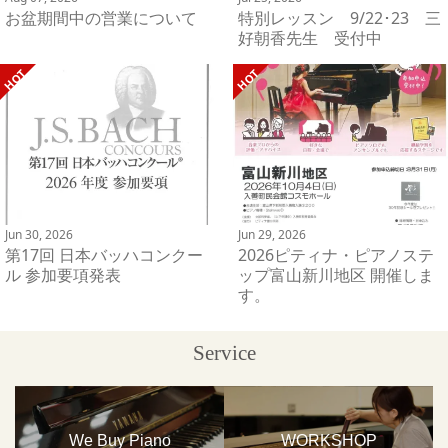
お盆期間中の営業について
特別レッスン 9/22･23 三
好朝香先生 受付中
Jun 30, 2026
Jun 29, 2026
第17回 日本バッハコンクー
2026ピティナ・ピアノステ
ル 参加要項発表
ップ富山新川地区 開催しま
す。
Service
We Buy Piano
WORKSHOP