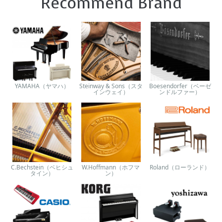
Recommend Brand
YAMAHA（ヤマハ）
Steinway & Sons（スタ
Boesendorfer（ベーゼ
インウェイ）
ンドルファー）
C.Bechstein（ベヒシュ
W.Hoffmann（ホフマ
Roland（ローランド）
タイン）
ン）