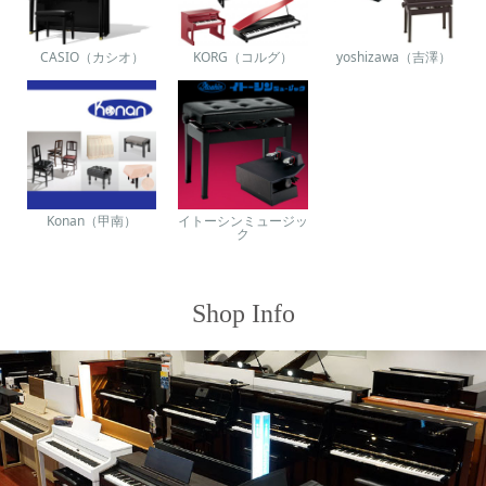
CASIO（カシオ）
KORG（コルグ）
yoshizawa（吉澤）
Konan（甲南）
イトーシンミュージッ
ク
Shop Info