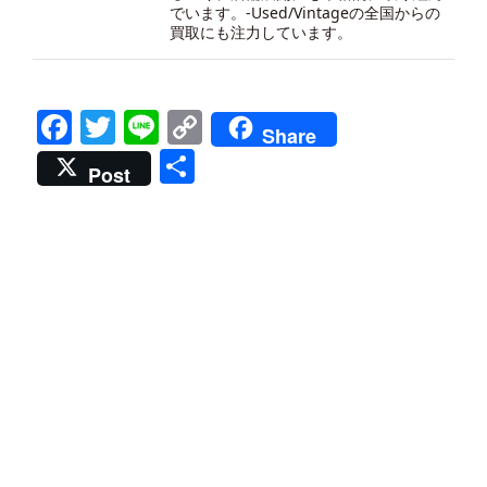
でいます。-
Used/Vintageの全国からの
買取にも注力しています。
Facebook
Twitter
Line
Copy
Share
Link
共
Post
有