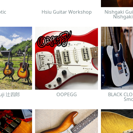
tic
Hsiu Guitar Workshop
Nishgaki Gui
Nishgaki
suji 辻四郎
OOPEGG
BLACK CLO
Smo