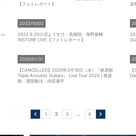
【フォトレポート】
楽
2022/10/02
2
トレ
2022.9.20小沼ようすけ・高橋陸・海野俊輔
20
INSTORE LIVE【フォトレポート】
Gu
2020/01/31
2
【CANCELLED】2020年3月18日（水）『梶原順
【
Triple Acoustic Guitars』 Live Tour 2020 | 梶原
Da
順・渡部敬汰・内田康平
2
…
1
3
9