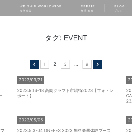
S
WE SHIP WORLDWIDE
REPAIR
BLOG
海外発送
修理/改造
ブログ
タグ:
EVENT
2
…
1
3
9
2023/09/21
2
2023.9.16-18 高岡クラフト市場街2023【フォトレ
20
ー
ポート】
C
23
2023/05/05
2
【フ
2023.5.3-04 ONEFES 2023 無料楽器体験ブース
20