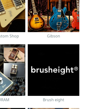
stom Shop
Gibson
URAM
Brush eight