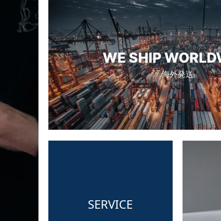
WE SHIP WORLD
海外発送
SERVICE