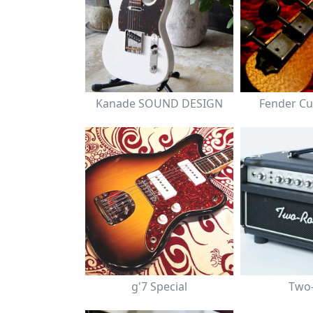
Kanade SOUND DESIGN
Fender C
g'7 Special
Two