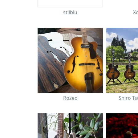
stilblu
Xo
Rozeo
Shiro T