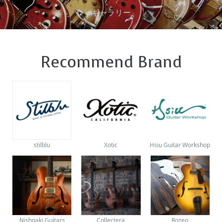
ギャラリー
Recommend Brand
stilblu
Xotic
Hsiu Guitar Workshop
Nishgaki Guitars
Collectera
Rozeo