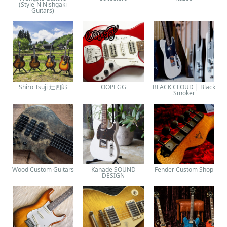
(Style-N Nishgaki
Guitars)
Shiro Tsuji 辻四郎
OOPEGG
BLACK CLOUD | Black
Smoker
Wood Custom Guitars
Kanade SOUND
Fender Custom Shop
DESIGN