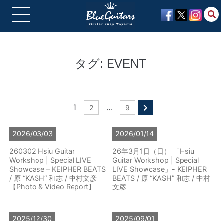
タグ:
EVENT
1
…
2
9
2026/03/03
2026/01/14
260302 Hsiu Guitar
26年3月1日（日） 「Hsiu
Workshop | Special LIVE
Guitar Workshop | Special
Showcase – KEIPHER BEATS
LIVE Showcase」- KEIPHER
/ 原 “KASH” 和志 / 中村文彦
BEATS / 原 “KASH” 和志 / 中村
【Photo & Video Report】
文彦
2025/12/30
2025/09/01