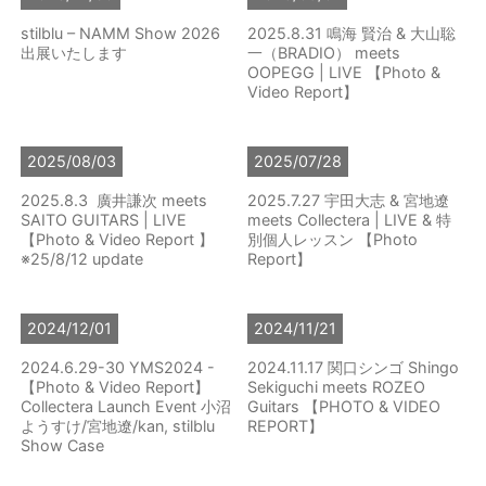
stilblu – NAMM Show 2026
2025.8.31 鳴海 賢治 & 大山聡
出展いたします
一（BRADIO） meets
OOPEGG | LIVE 【Photo &
Video Report】
2025/08/03
2025/07/28
2025.8.3 廣井謙次 meets
2025.7.27 宇田大志 & 宮地遼
SAITO GUITARS | LIVE
meets Collectera | LIVE & 特
【Photo & Video Report 】
別個人レッスン 【Photo
※25/8/12 update
Report】
2024/12/01
2024/11/21
2024.6.29-30 YMS2024 -
2024.11.17 関口シンゴ Shingo
【Photo & Video Report】
Sekiguchi meets ROZEO
Collectera Launch Event 小沼
Guitars 【PHOTO & VIDEO
ようすけ/宮地遼/kan, stilblu
REPORT】
Show Case