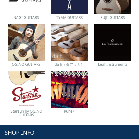
NAGI GUITARS
TYMA GUITARS
FUJII GUITARS
OGINO GUITARS
da h（ダアッカ）
Leaf Instruments
Starsun by OGINO
Ruhe+
GUITARS
SHOP INFO