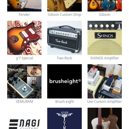
Fender
Gibson Custom Shop
Gibson
g'7 Special
Two-Rock
SHINOS Amplifier
VEMURAM
Brush eight
Lee Custom Amplifier