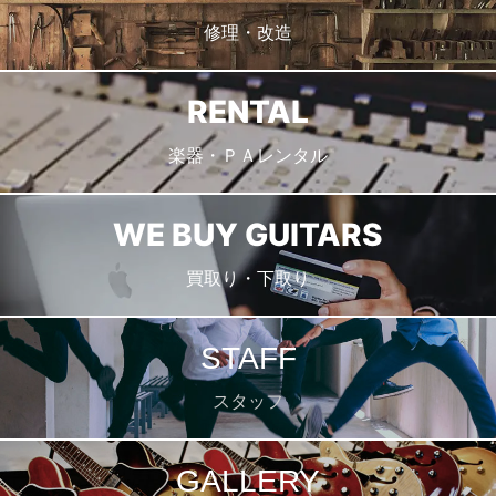
修理・改造
RENTAL
楽器・ＰＡレンタル
WE BUY GUITARS
買取り・下取り
STAFF
スタッフ
GALLERY