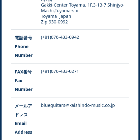
Gakki-Center Toyama. 1F,3-13-7 Shinjyo-
Machi,Toyama-shi
Toyama Japan
Zip 930-0992
(+81)076-433-0942
電話番号
Phone
Number
(+81)076-433-0271
FAX番号
Fax
Number
blueguitars@kaishindo-music.co.jp
メールア
ドレス
Email
Address