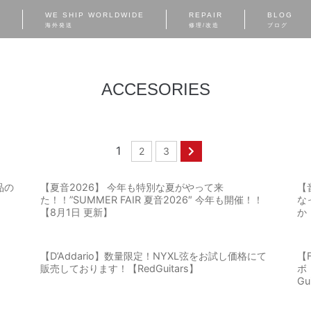
S
WE SHIP WORLDWIDE
REPAIR
BLOG
海外発送
修理/改造
ブログ
ACCESORIES
1
2
3
商品の
【夏音2026】 今年も特別な夏がやって来
【
た！！”SUMMER FAIR 夏音2026″ 今年も開催！！
な
【8月1日 更新】
か
【D’Addario】数量限定！NYXL弦をお試し価格にて
【F
販売しております！【RedGuitars】
ボ
Gu