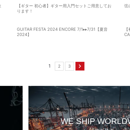
歓
【ギター 初心者】ギター用入門セットご用意してお
弦の
ります！
GUITAR FESTA 2024 ENCORE 7/1▸▸7/31【夏音
【初
2024】
C
1
2
3
WE SHIP WORLD