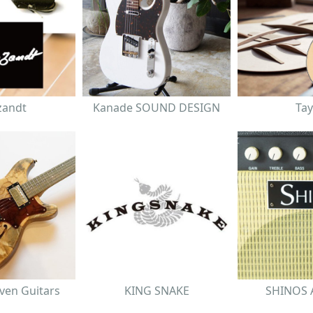
zandt
Kanade SOUND DESIGN
Tay
ven Guitars
KING SNAKE
SHINOS A