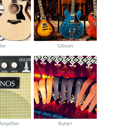
lor
Gibson
mplifier
Ruhe+