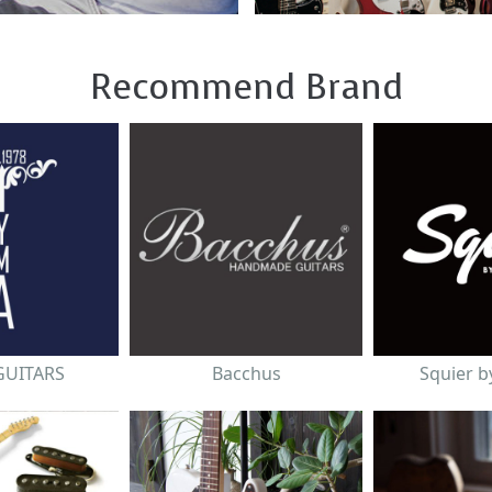
Recommend Brand
GUITARS
Bacchus
Squier b