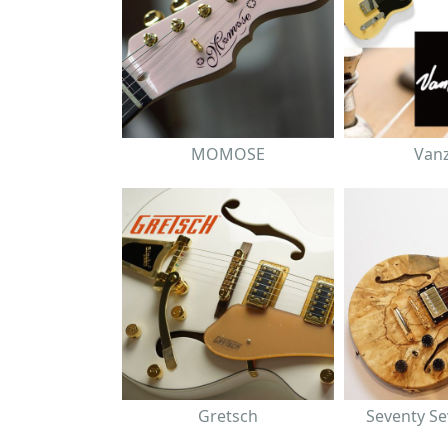
MOMOSE
Van
Gretsch
Seventy Se