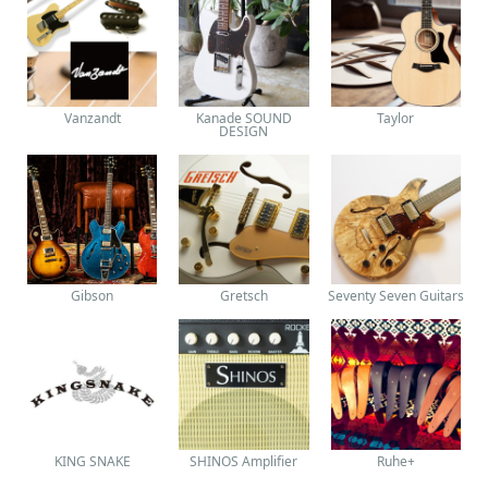
Vanzandt
Kanade SOUND
Taylor
DESIGN
Gibson
Gretsch
Seventy Seven Guitars
KING SNAKE
SHINOS Amplifier
Ruhe+