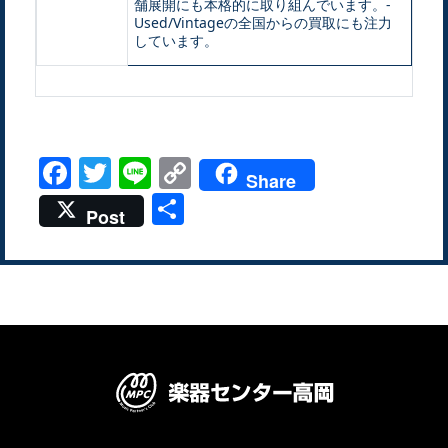
舗展開にも本格的に取り組んでいます。-
Used/Vintageの全国からの買取にも注力
しています。
Facebook
Twitter
Line
Copy
Share
Link
共
Post
有