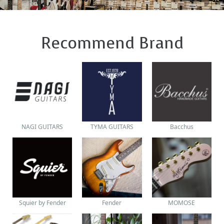
Recommend Brand
NAGI GUITARS
TYMA GUITARS
Bacchus
Squier by Fender
Fender
MOMOSE