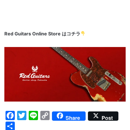
Red Guitars Online Store はコチラ
Facebook
Twitter
Line
Copy
Share
Post
Link
共