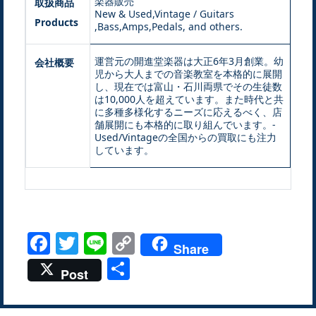
楽器販売
取扱商品
New & Used,Vintage / Guitars
Products
,Bass,Amps,Pedals, and others.
運営元の開進堂楽器は大正6年3月創業。幼
会社概要
児から大人までの音楽教室を本格的に展開
し、現在では富山・石川両県でその生徒数
は10,000人を超えています。また時代と共
に多種多様化するニーズに応えるべく、店
舗展開にも本格的に取り組んでいます。-
Used/Vintageの全国からの買取にも注力
しています。
Facebook
Twitter
Line
Copy
Share
Link
共
Post
有