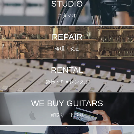
STUDIO
スタジオ
REPAIR
修理・改造
RENTAL
楽器・ＰＡレンタル
WE BUY GUITARS
買取り・下取り