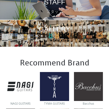
STAFF
スタッフ
GALLERY
ギャラリー
Recommend Brand
NAGI GUITARS
TYMA GUITARS
Bacchus