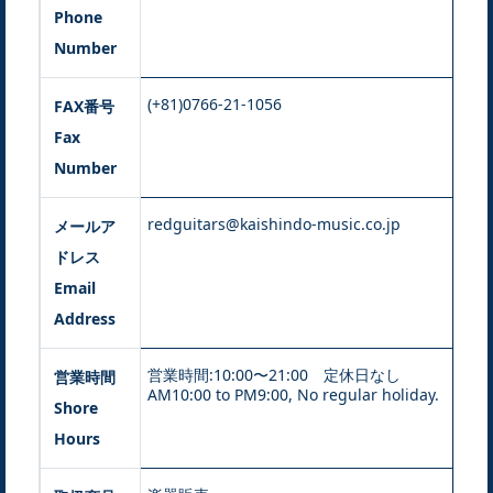
Phone
Number
(+81)0766-21-1056
FAX番号
Fax
Number
redguitars@kaishindo-music.co.jp
メールア
ドレス
Email
Address
営業時間:10:00〜21:00 定休日なし
営業時間
AM10:00 to PM9:00, No regular holiday.
Shore
Hours