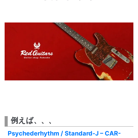
例えば、、、
Psychederhythm / Standard-J – CAR-