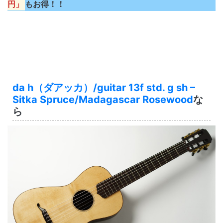
円」
もお得！！
da h（ダアッカ）/guitar 13f std. g sh –
Sitka Spruce/Madagascar Rosewood
な
ら