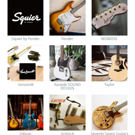
Squier by Fender
Fender
MOMOSE
Vanzandt
Kanade SOUND
Taylor
DESIGN
Gibson
Gretsch
Seventy Seven Guitars