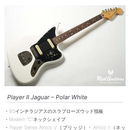
Player II Jaguar – Polar White
・9.5インチラジアスのスラブローズウッド指板
・Modern “C”ネックシェイプ
・Player Series Alnico V（ブリッジ）+ Alnico II（ネッ