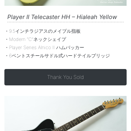
Player II Telecaster HH – Hialeah Yellow
・9.5インチラジアスのメイプル指板
・Modern “C”ネックシェイプ
・Player Series Alnico II ハムバッカー
・6ベントスチールサドル式ハードテイルブリッジ
Thank You Sold