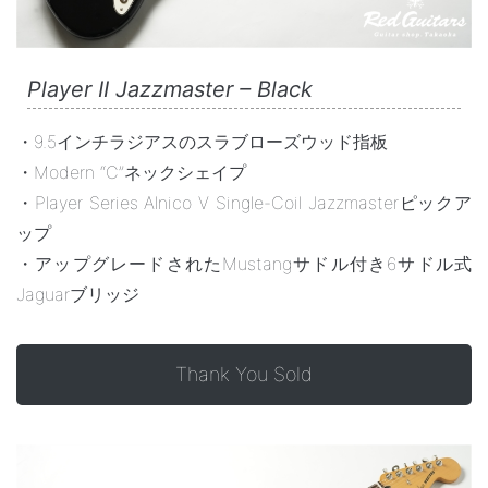
Player II Jazzmaster – Black
・9.5インチラジアスのスラブローズウッド指板
・Modern “C”ネックシェイプ
・Player Series Alnico V Single-Coil Jazzmasterピックア
ップ
・アップグレードされたMustangサドル付き6サドル式
Jaguarブリッジ
Thank You Sold