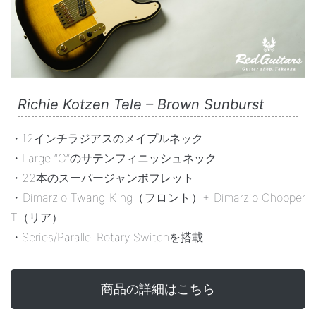
Richie Kotzen Tele – Brown Sunburst
・12インチラジアスのメイプルネック
・Large “C”のサテンフィニッシュネック
・22本のスーパージャンボフレット
・Dimarzio Twang King（フロント）+ Dimarzio Chopper
T（リア）
・Series/Parallel Rotary Switchを搭載
商品の詳細はこちら