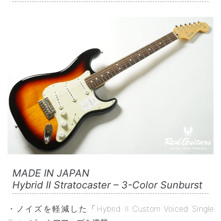
MADE IN JAPAN
Hybrid II Stratocaster – 3-Color Sunburst
・ノイズを軽減した「Hybrid II Custom Voiced Single