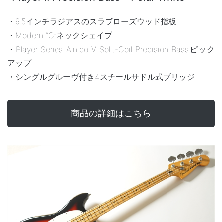
・9.5インチラジアスのスラブローズウッド指板
・Modern “C”ネックシェイプ
・Player Series Alnico V Split-Coil Precision Bassピック
アップ
・シングルグルーヴ付き4スチールサドル式ブリッジ
商品の詳細はこちら