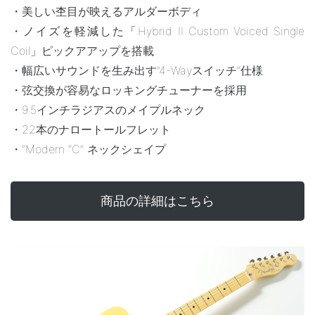
・美しい杢目が映えるアルダーボディ
・ノイズを軽減した「Hybrid II Custom Voiced Single
Coil」ピックアアップを搭載
・幅広いサウンドを生み出す”4-Wayスイッチ”仕様
・弦交換が容易なロッキングチューナーを採用
・9.5インチラジアスのメイプルネック
・22本のナロートールフレット
・”Modern “C” ネックシェイプ
商品の詳細はこちら