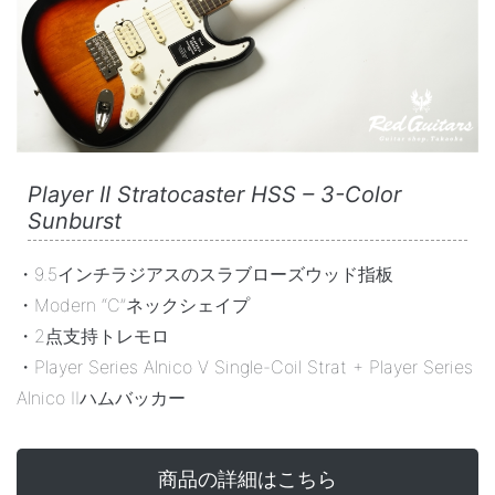
Player II Stratocaster HSS – 3-Color
Sunburst
・9.5インチラジアスのスラブローズウッド指板
・Modern “C”ネックシェイプ
・2点支持トレモロ
・Player Series Alnico V Single-Coil Strat + Player Series
Alnico IIハムバッカー
商品の詳細はこちら