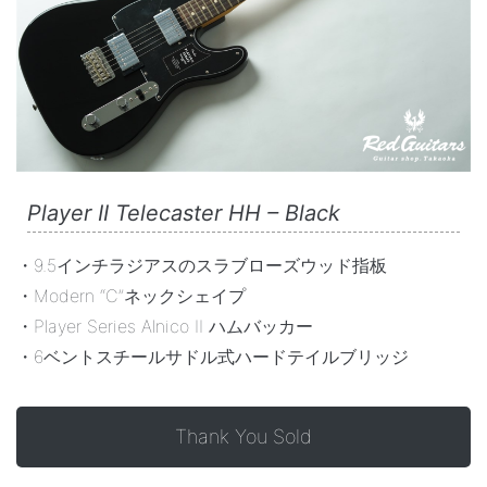
Player II Telecaster HH – Black
・9.5インチラジアスのスラブローズウッド指板
・Modern “C”ネックシェイプ
・Player Series Alnico II ハムバッカー
・6ベントスチールサドル式ハードテイルブリッジ
Thank You Sold