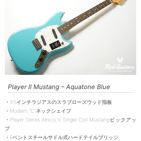
Player II Mustang – Aquatone Blue
・9.5インチラジアスのスラブローズウッド指板
・Modern “C”ネックシェイプ
・Player Series Alnico V Single-Coil Mustangピックアッ
プ
・6ベントスチールサドル式ハードテイルブリッジ