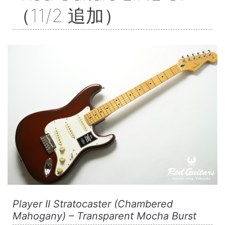
（11/2 追加）
Player II Stratocaster (Chambered
Mahogany) – Transparent Mocha Burst