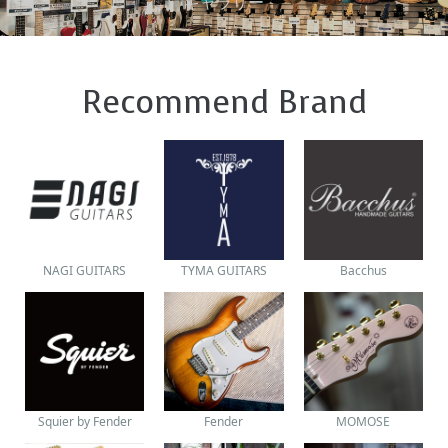
ギャラリー
Recommend Brand
NAGI GUITARS
TYMA GUITARS
Bacchus
Squier by Fender
Fender
MOMOSE