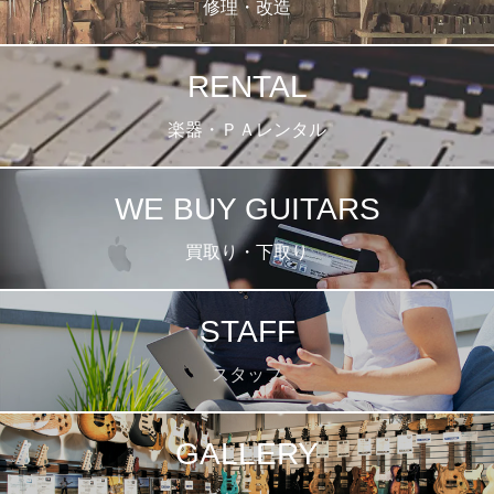
修理・改造
RENTAL
楽器・ＰＡレンタル
WE BUY GUITARS
買取り・下取り
STAFF
スタッフ
GALLERY