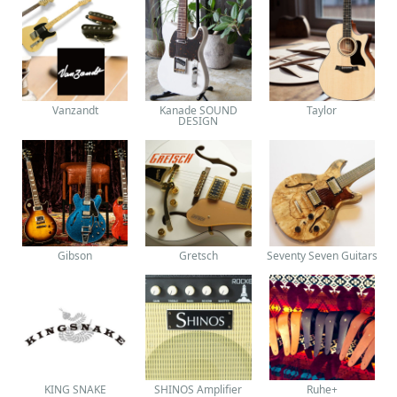
Vanzandt
Kanade SOUND
Taylor
DESIGN
Gibson
Gretsch
Seventy Seven Guitars
KING SNAKE
SHINOS Amplifier
Ruhe+