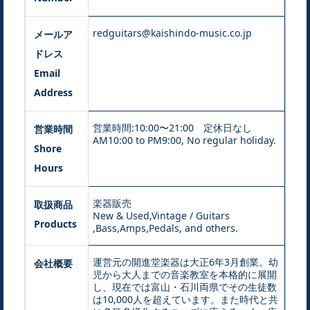
redguitars@kaishindo-music.co.jp
メールア
ドレス
Email
Address
営業時間:10:00〜21:00 定休日なし
営業時間
AM10:00 to PM9:00, No regular holiday.
Shore
Hours
楽器販売
取扱商品
New & Used,Vintage / Guitars
Products
,Bass,Amps,Pedals, and others.
運営元の開進堂楽器は大正6年3月創業。幼
会社概要
児から大人までの音楽教室を本格的に展開
し、現在では富山・石川両県でその生徒数
は10,000人を超えています。また時代と共