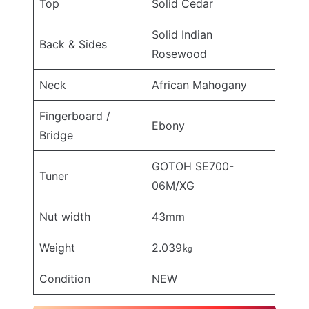
Top
Solid Cedar
Solid Indian
Back & Sides
Rosewood
Neck
African Mahogany
Fingerboard /
Ebony
Bridge
GOTOH SE700-
Tuner
06M/XG
Nut width
43mm
Weight
2.039㎏
Condition
NEW