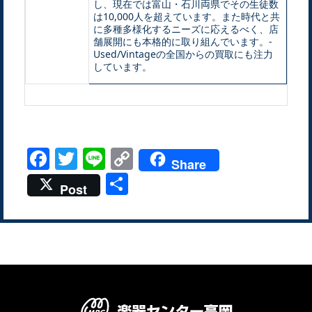
し、現在では富山・石川両県でその生徒数
は10,000人を超えています。また時代と共
に多種多様化するニーズに応えるべく、店
舗展開にも本格的に取り組んでいます。-
Used/Vintageの全国からの買取にも注力
しています。
Facebook
Twitter
Line
Copy
Share
Link
共
Post
有