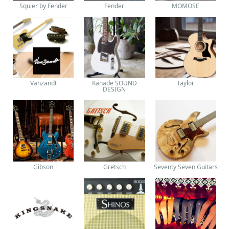
Squier by Fender
Fender
MOMOSE
Vanzandt
Kanade SOUND
Taylor
DESIGN
Gibson
Gretsch
Seventy Seven Guitars