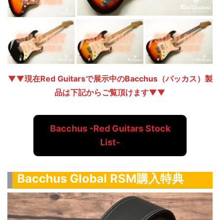
▼▼現在Red Guitarsで展示中のBacchus（バッカス）製
品は下記からご覧頂けます▼▼
Bacchus -Red Guitars Stock
List-
Bacchus Global RSM購入特典