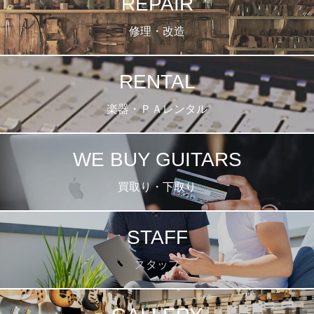
REPAIR
修理・改造
RENTAL
楽器・ＰＡレンタル
WE BUY GUITARS
買取り・下取り
STAFF
スタッフ