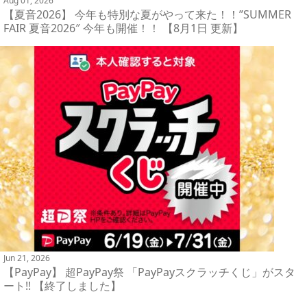
Aug 01, 2026
【夏音2026】 今年も特別な夏がやって来た！！”SUMMER
FAIR 夏音2026″ 今年も開催！！ 【8月1日 更新】
Jun 21, 2026
【PayPay】 超PayPay祭 「PayPayスクラッチくじ」がスタ
ート!! 【終了しました】