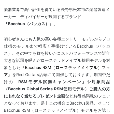
楽器業界で高い評価を得ている長野県松本市の楽器製造メ
ーカー：ディバイザーが展開するブランド
『Bacchus（バッカス）』
。
初心者さんにも人気の高い各種エントリーモデルからプロ
仕様のモデルまで幅広く手掛けているBacchus（バッカ
ス）。その中でも群を抜いたコストパフォーマンスで近年
大きな話題を呼んだローステッドメイプル採用モデルを対
象とした
『Bacchus RSM（ローステッドメイプル）フェ
ア』
をRed Guitars店頭にて開催しております。期間中だ
けの
「RSMモデル試奏キャンペーン」
や
対象商品
（Bacchus Global Series RSM使用モデル）ご購入の方
にもれなく当たるプレゼント企画
などお得感満載のフェア
となっております。是非この機会にBacchus製品、そして
Bacchus RSM（ローステッドメイプル）モデルをお試し