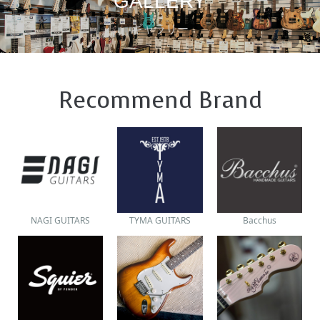
GALLERY
ギャラリー
Recommend Brand
NAGI GUITARS
TYMA GUITARS
Bacchus