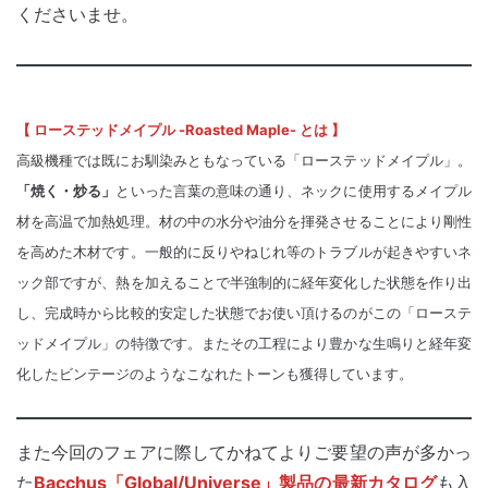
くださいませ。
【 ローステッドメイプル -Roasted Maple- とは 】
高級機種では既にお馴染みともなっている「ローステッドメイプル」。
「焼く・炒る」
といった言葉の意味の通り、ネックに使用するメイプル
材を高温で加熱処理。材の中の水分や油分を揮発させることにより剛性
を高めた木材です。一般的に反りやねじれ等のトラブルが起きやすいネ
ック部ですが、熱を加えることで半強制的に経年変化した状態を作り出
し、完成時から比較的安定した状態でお使い頂けるのがこの「ローステ
ッドメイプル」の特徴です。またその工程により豊かな生鳴りと経年変
化したビンテージのようなこなれたトーンも獲得しています。
また今回のフェアに際してかねてよりご要望の声が多かっ
た
Bacchus「Global/Universe」製品の最新カタログ
も入