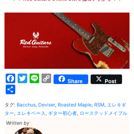
Facebook
Twitter
Line
Copy
Share
Post
Link
共
有
タグ:
Bacchus
,
Deviser
,
Roasted Maple
,
RSM
,
エレキギ
ター
,
エレキベース
,
ギター初心者
,
ローステッドメイプル
Written by