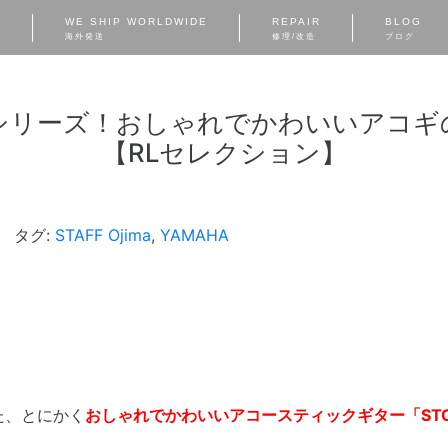
S
WE SHIP WORLDWIDE
REPAIR
BLOG
海外発送
修理/改造
ブログ
ORIAシリーズ！おしゃれでかわいいアコ
【RLセレクション】
タグ:
STAFF Ojima
,
YAMAHA
。
た、とにかく
おしゃれでかわいいアコースティックギター「STO