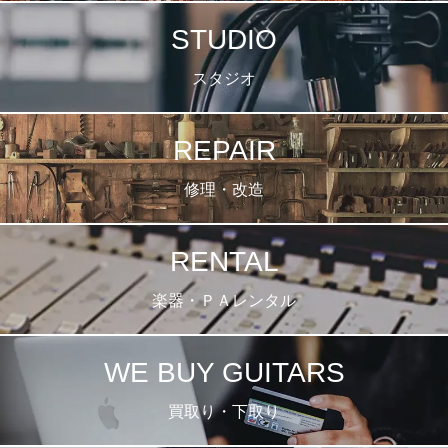
STUDIO
スタジオ
REPAIR
修理・改造
RENTAL
楽器・ＰＡレンタル
WE BUY GUITARS
買取り・下取り