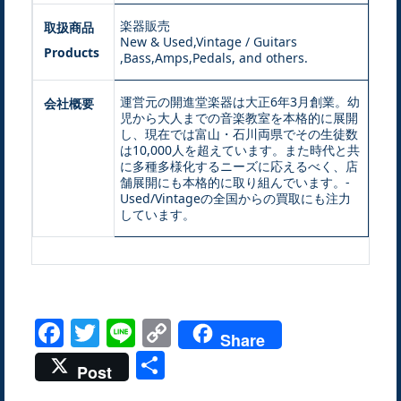
楽器販売
取扱商品
New & Used,Vintage / Guitars
Products
,Bass,Amps,Pedals, and others.
運営元の開進堂楽器は大正6年3月創業。幼
会社概要
児から大人までの音楽教室を本格的に展開
し、現在では富山・石川両県でその生徒数
は10,000人を超えています。また時代と共
に多種多様化するニーズに応えるべく、店
舗展開にも本格的に取り組んでいます。-
Used/Vintageの全国からの買取にも注力
しています。
Facebook
Twitter
Line
Copy
Share
Link
共
Post
有