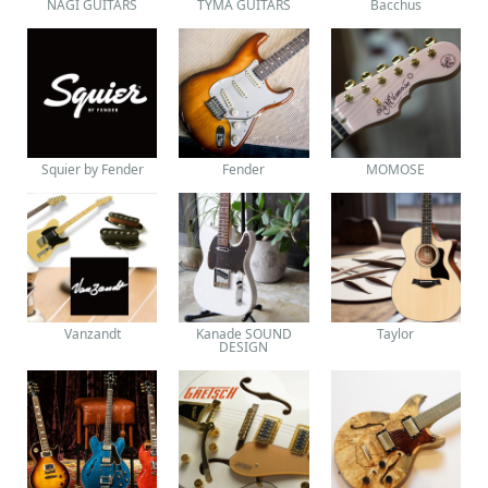
NAGI GUITARS
TYMA GUITARS
Bacchus
Squier by Fender
Fender
MOMOSE
Vanzandt
Kanade SOUND
Taylor
DESIGN