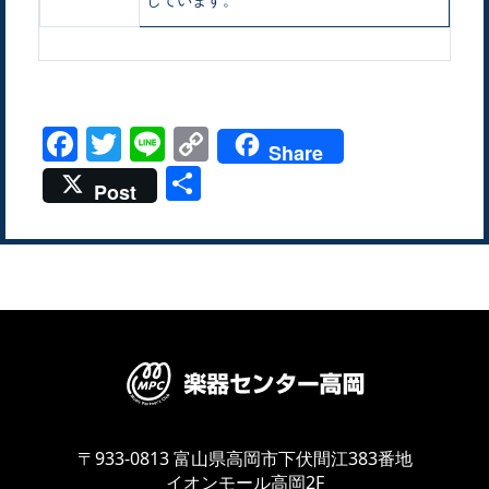
Facebook
Twitter
Line
Copy
Share
Link
共
Post
有
〒933-0813
富山県高岡市下伏間江383番地
イオンモール高岡2F