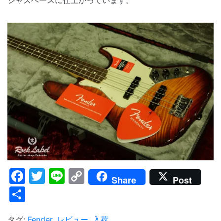
ジャズベースに仕上がっています。
Facebook
Twitter
Line
Copy
Share
Post
Link
共
有
タグ:
Fender
,
レビュー
,
入荷