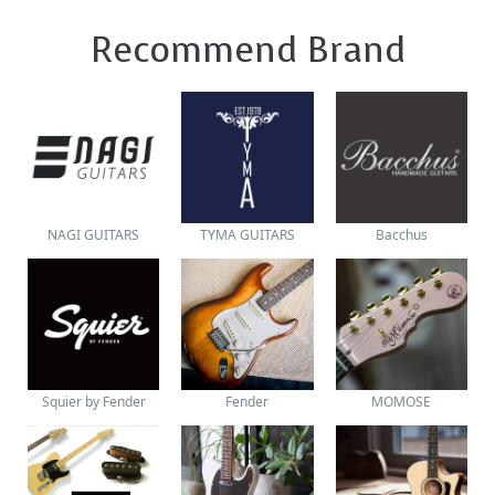
Recommend Brand
NAGI GUITARS
TYMA GUITARS
Bacchus
Squier by Fender
Fender
MOMOSE