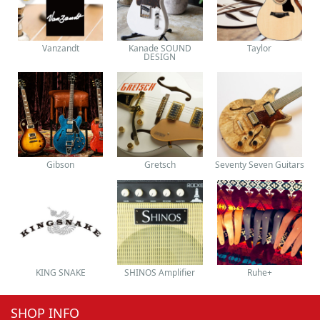
Vanzandt
Kanade SOUND
Taylor
DESIGN
Gibson
Gretsch
Seventy Seven Guitars
KING SNAKE
SHINOS Amplifier
Ruhe+
SHOP INFO