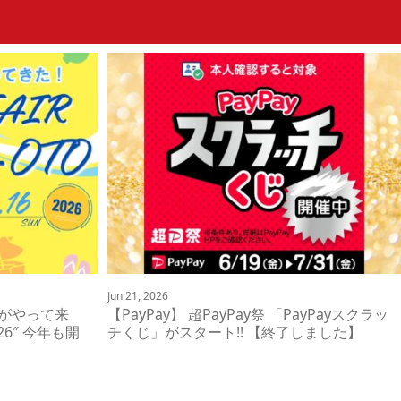
Jun 21, 2026
夏がやって来
【PayPay】 超PayPay祭 「PayPayスクラッ
026″ 今年も開
チくじ」がスタート!! 【終了しました】