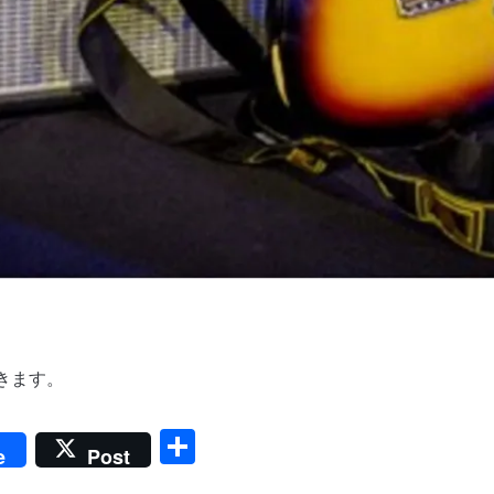
きます。
共
e
Post
有