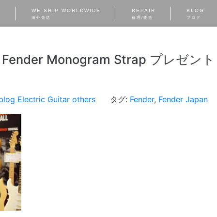
S
WE SHIP WORLDWIDE
REPAIR
BLOG
海外発送
修理/改造
ブログ
Fender Monogram Strap プレゼント
blog
Electric Guitar
others
タグ:
Fender
,
Fender Japan