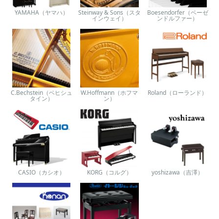
YAMAHA（ヤマハ）
Steinway & Sons（スタ
Boesendorfer（ベーゼ
インウェイ）
ンドルファー）
C.Bechstein（ベヒシュ
W.Hoffmann（ホフマ
Roland（ローランド）
タイン）
ン）
CASIO（カシオ）
KORG（コルグ）
yoshizawa（吉澤）