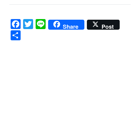
Facebook
Twitter
Line
Share
Post
共
有