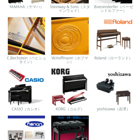
YAMAHA（ヤマハ）
Steinway & Sons（スタ
Boesendorfer（ベーゼ
インウェイ）
ンドルファー）
C.Bechstein（ベヒシュ
W.Hoffmann（ホフマ
Roland（ローランド）
タイン）
ン）
CASIO（カシオ）
KORG（コルグ）
yoshizawa（吉澤）