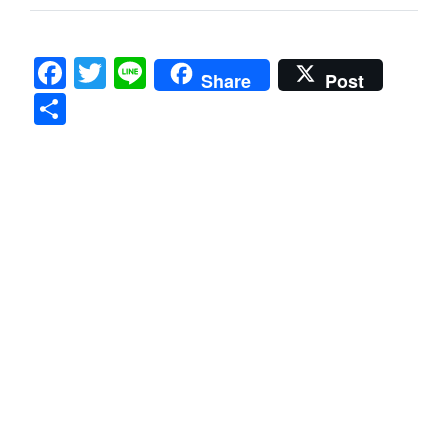
Facebook
Twitter
Line
Share
Post
共
有