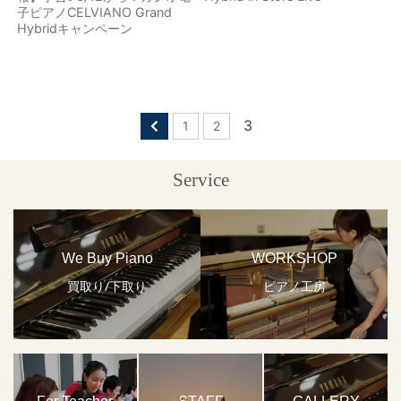
子ピアノCELVIANO Grand
Hybridキャンペーン
3
1
2
Service
We Buy Piano
WORKSHOP
買取り/下取り
ピアノ工房