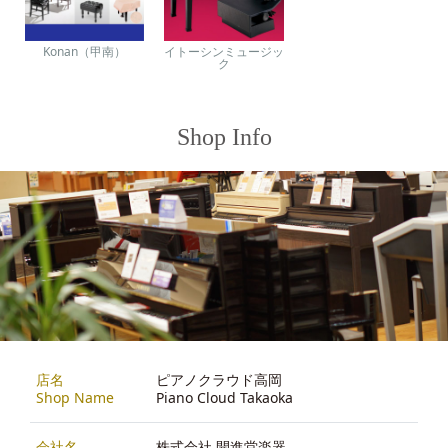
Konan（甲南）
イトーシンミュージッ
ク
Shop Info
店名
ピアノクラウド高岡
Shop Name
Piano Cloud Takaoka
会社名
株式会社 開進堂楽器