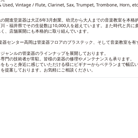
 Used, Vintage / Flute, Clarinet, Sax, Trumpet, Trombone, Horn, etc
元の開進堂楽器は大正6年3月創業。幼児から大人までの音楽教室を本格
川・福井県でその生徒数は10,000人を超えています。また時代と共に
べく、店舗展開にも本格的に取り組んでいます。
C 楽器センター高岡は管楽器フロアのブラステック、そして音楽教室を有
なジャンルの管楽器のラインナップを展開しております。
器専門の技術者が常駐。皆様の楽器の修理やメンテナンスも承ります。
器をもっと身近に感じていただける様にビギナーからベテランまで幅広
さを提案しております。お気軽にご相談ください。