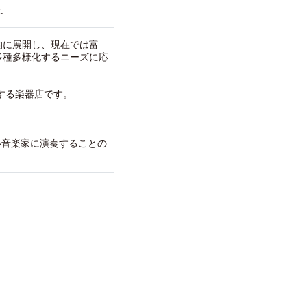
.
的に展開し、現在では富
多種多様化するニーズに応
する楽器店です。
い音楽家に演奏することの