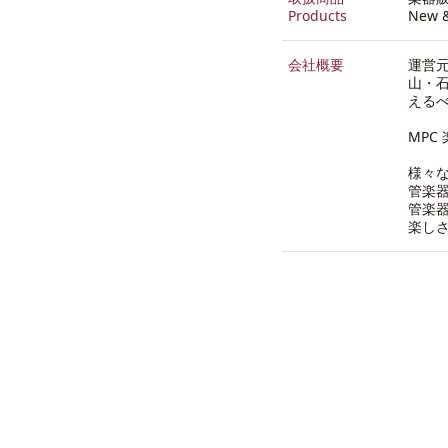
Products
New &
会社概要
運営
山・石
える
MP
様々
管楽
管楽
楽し