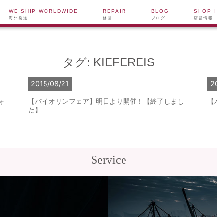
WE SHIP WORLDWIDE
REPAIR
BLOG
SHOP 
海外発送
修理
ブログ
店舗情報
タグ:
KIEFEREIS
2015/08/21
2
ォ
【バイオリンフェア】明日より開催！【終了しまし
【
た】
Service